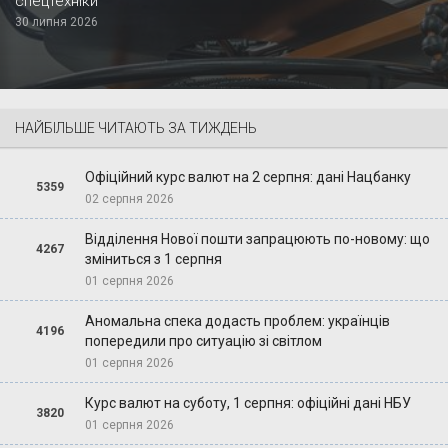
спецтехніки
30 липня 2026
НАЙБІЛЬШЕ ЧИТАЮТЬ ЗА ТИЖДЕНЬ
Офіційний курс валют на 2 серпня: дані Нацбанку
5359
02 серпня 2026
Відділення Нової пошти запрацюють по-новому: що
4267
зміниться з 1 серпня
01 серпня 2026
Аномальна спека додасть проблем: українців
4196
попередили про ситуацію зі світлом
01 серпня 2026
Курс валют на суботу, 1 серпня: офіційні дані НБУ
3820
01 серпня 2026