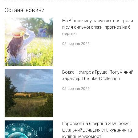
Останні новини
На Вінниччину насуваються грози
після сильної спеки: прогноз на 6
серпня
05 серпня 2026
Водка Немиров Груша: Полум'яний
характер The Inked Collection
05 серпня 2026
Гороскоп на 6 серпня 2026 року:
ідеальний день для спілкування та
купівлі нерухомості