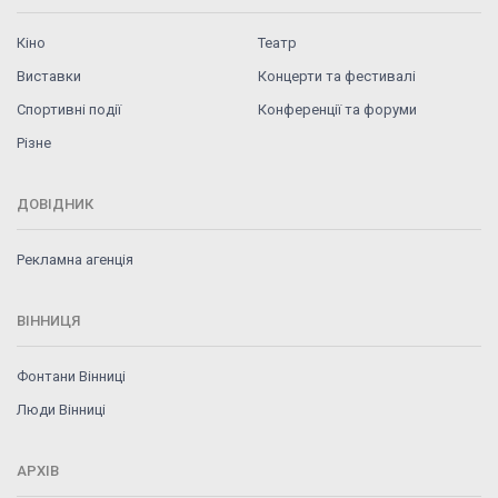
Кіно
Театр
Виставки
Концерти та фестивалі
Спортивні події
Конференції та форуми
Різне
ДОВІДНИК
Рекламна агенція
ВІННИЦЯ
Фонтани Вінниці
Люди Вінниці
АРХІВ