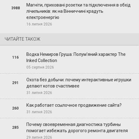
Магніти, приховані розетки та підключення в обхід
3988
лічильників: як на Вінниччині крадуть
електроенергію
16 липня 2026
ЧИТАЙТЕ ТАКОЖ
Водка Немиров Груша: Полум'яний характер The
116
Inked Collection
05 серпня 2026
Охота без добычи: почему интерактивные игрушки
291
делают котов счастливее
31 липня 2026
Как работает ссылочное продвижение сайта?
260
31 липня 2026
Почему своевременная диагностика турбины
285
помогает избежать дорогого ремонта двигателя
29 липня 2026