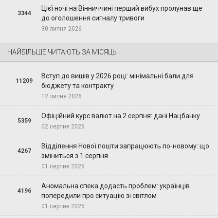
Цієї ночі на Вінниччині перший вибух пролунав ще
3344
до оголошення сигналу тривоги
30 липня 2026
НАЙБІЛЬШЕ ЧИТАЮТЬ ЗА МІСЯЦЬ
Вступ до вишів у 2026 році: мінімальні бали для
11209
бюджету та контракту
12 липня 2026
Офіційний курс валют на 2 серпня: дані Нацбанку
5359
02 серпня 2026
Відділення Нової пошти запрацюють по-новому: що
4267
зміниться з 1 серпня
01 серпня 2026
Аномальна спека додасть проблем: українців
4196
попередили про ситуацію зі світлом
01 серпня 2026