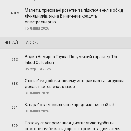
Магніти, приховані розетки та підключення в обхід
4019
лічильників: як на Вінниччині крадуть
електроенергію
16 липня 2026
ЧИТАЙТЕ ТАКОЖ
Водка Немиров Груша: Полум'яний характер The
262
Inked Collection
05 серпня 2026
Охота без добычи: почему интерактивные игрушки
313
делают котов счастливее
31 липня 2026
Как работает ссылочное продвижение сайта?
274
31 липня 2026
Почему своевременная диагностика турбины
309
помогает избежать дорогого ремонта двигателя