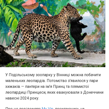
У Подільському зоопарку у Вінниці можна побачити
маленьких леопардів. Потомство з’явилося у пари
хижаків — пантери на ім’я Принц та плямистої
леопардиці Принцеси, яких евакуювали з Донеччини
навесні 2024 року.
Про це повідомляє
My Vin
, посилаючись на