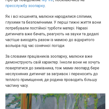
пресслужбу зоопарку
.
Як і всі кошенята, малюки народилися сліпими,
глухими та безпомічними. У перші тижні життя вони
потребували постійної турботи матері. Наразі
дитинчата вже бачать, реагують на звуки та дедалі
частіше виходять разом із мамою до відкритого
вольєра під час сонячної погоди.
За словами працівників зоопарку, малюки вже
демонструють свій характер. Інколи вони не хочуть
повертатися до зимівника, тож мама-леопард бере
неслухняних дитинчат за загривок і переносить до
теплого приміщення, де родина проводить більшу
частину часу.