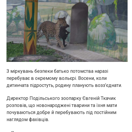
З міркувань безпеки батько потомства наразі
перебуває в окремому вольєрі. Восени, коли
дитинчата підростуть, родину планують возз’єднати.
Директор Подільського зоопарку Євгеній Ткачик
розповів, що новонароджені тварини та їхня мати
почуваються добре й перебувають під постійним
наглядом фахівців.