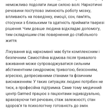
неможливо подолати лише силою волі. Наркотичні
речовини поступово змінюють роботу мозку,
впливають на поведінку, емоції, сон, пам’ять,
стосунки з близькими та здатність приймати тверезі
рішення. Чим довше людина відкладає допомогу,
тим складнішим стає повернення до стабільного
життя.
Лікування від наркоманії має бути комплексним і
безпечним. Самостійна відмова після тривалого
вживання може супроводжуватися сильним
абстинентним синдромом, тривогою, безсонням,
агресією, депресивними станами та фізичним
виснаженням. У таких ситуаціях людині потрібен не
тиск, а професійна підтримка. Саме тому медичний
центр Garmed працює з пацієнтами індивідуально,
враховуючи тип речовин, стаж залежності, стан
здоров’я та психологічну готовність до змін.