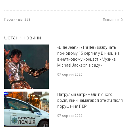
Переглядів:
258
Поширень:
0
Останні новини
«Billie Jean» і «Thriller» зазвучать
по-новому 15 серпня у Вінниці на
винятковому концерті «Музика
Michael Jackson в саду»
07 серпня 2026
Патрульні затримали п'яного
водія, який намагався втекти після
порушення ПДР
07 серпня 2026