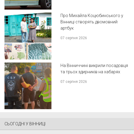
Про Михайла Коцюбинського у
Вінниці створять двомовний
артбук
07 серпня 2026
На Вінниччині викрили посадовця
та трьох здирників на хабарях
07 серпня 2026
СЬОГОДНІ У ВІННИЦІ