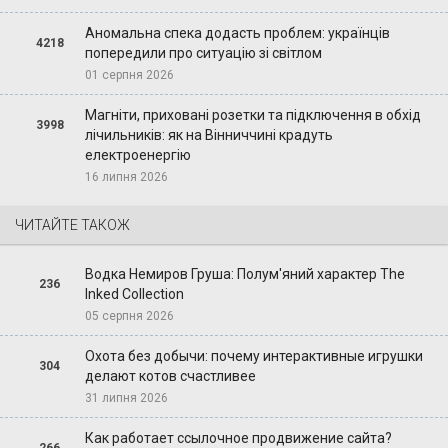
Аномальна спека додасть проблем: українців
4218
попередили про ситуацію зі світлом
01 серпня 2026
Магніти, приховані розетки та підключення в обхід
3998
лічильників: як на Вінниччині крадуть
електроенергію
16 липня 2026
ЧИТАЙТЕ ТАКОЖ
Водка Немиров Груша: Полум'яний характер The
236
Inked Collection
05 серпня 2026
Охота без добычи: почему интерактивные игрушки
304
делают котов счастливее
31 липня 2026
Как работает ссылочное продвижение сайта?