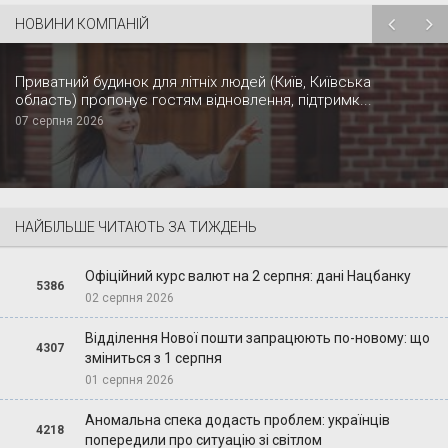
НОВИНИ КОМПАНІЙ
Приватний будинок для літніх людей (Київ, Київська
область) пропонує гостям відновлення, підтримк...
07 серпня 2026
НАЙБІЛЬШЕ ЧИТАЮТЬ ЗА ТИЖДЕНЬ
Офіційний курс валют на 2 серпня: дані Нацбанку
5386
02 серпня 2026
Відділення Нової пошти запрацюють по-новому: що
4307
зміниться з 1 серпня
01 серпня 2026
Аномальна спека додасть проблем: українців
4218
попередили про ситуацію зі світлом