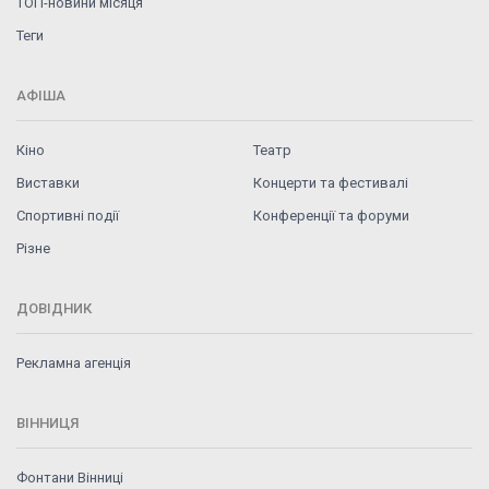
ТОП-новини місяця
Теги
АФІША
Кіно
Театр
Виставки
Концерти та фестивалі
Спортивні події
Конференції та форуми
Різне
ДОВІДНИК
Рекламна агенція
ВІННИЦЯ
Фонтани Вінниці