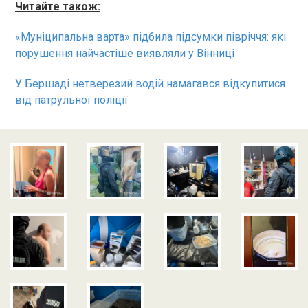
Читайте також:
«Муніципальна варта» підбила підсумки півріччя: які
порушення найчастіше виявляли у Вінниці
У Бершаді нетверезий водій намагався відкупитися
від патрульної поліції