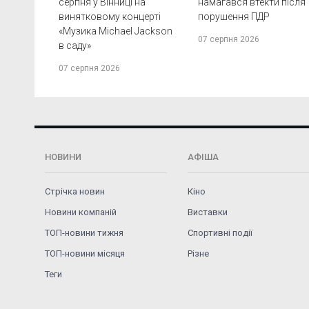
серпня у Вінниці на
намагався втекти після
винятковому концерті
порушення ПДР
«Музика Michael Jackson
07 серпня 2026
в саду»
07 серпня 2026
НОВИНИ
АФІША
Стрічка новин
Кіно
Новини компаній
Виставки
ТОП-новини тижня
Спортивні події
ТОП-новини місяця
Різне
Теги