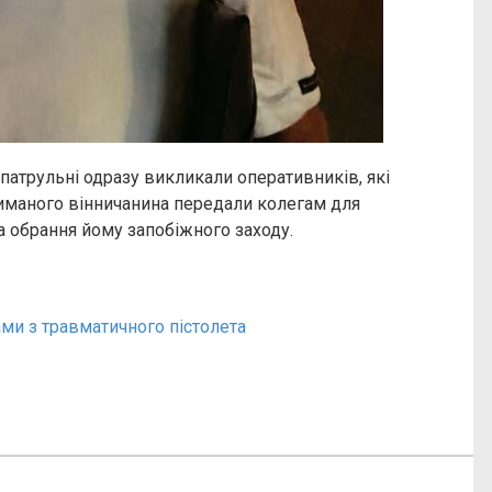
атрульні одразу викликали оперативників, які
риманого вінничанина передали колегам для
а обрання йому запобіжного заходу.
ами з травматичного пістолета