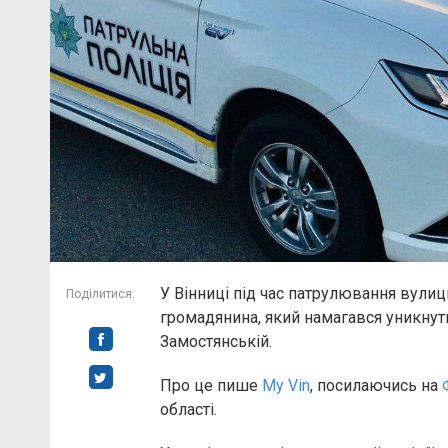
У Вінниці під час патрулювання вулиц
Поділитися:
громадянина, який намагався уникнути
Замостянській.
Про це пише
My Vin
, посилаючись на
області.