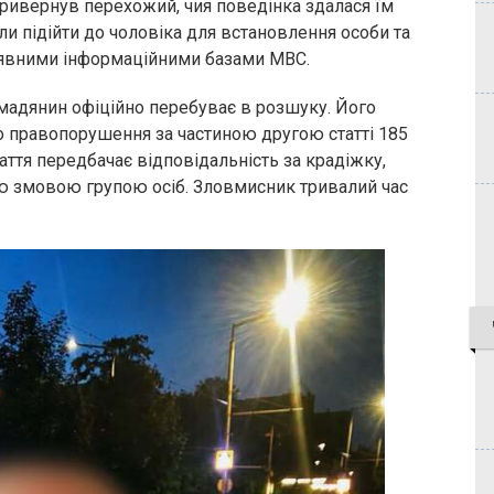
 привернув перехожий, чия поведінка здалася їм
и підійти до чоловіка для встановлення особи та
наявними інформаційними базами МВС.
омадянин офіційно перебуває в розшуку. Його
 правопорушення за частиною другою статті 185
аття передбачає відповідальність за крадіжку,
ю змовою групою осіб. Зловмисник тривалий час