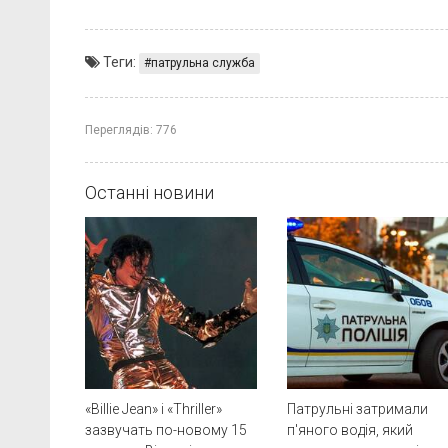
Теги:
патрульна служба
Переглядів:
776
Останні новини
«Billie Jean» і «Thriller»
Патрульні затримали
зазвучать по-новому 15
п'яного водія, який