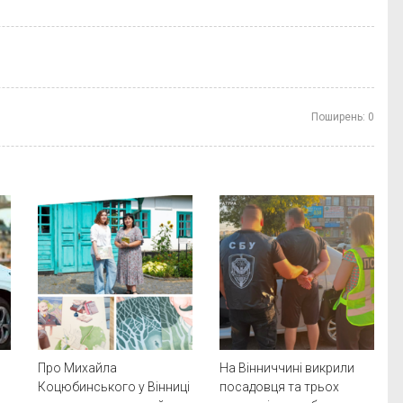
Поширень:
0
Про Михайла
На Вінниччині викрили
Коцюбинського у Вінниці
посадовця та трьох