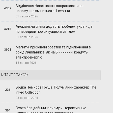
Відділення Нової пошти запрацюють по-
4307
новому: що зміниться з 1 серпня
01 серпня 2026
Аномальна спека додасть проблем: українців
4218
попередили про ситуацію зі світлом
01 серпня 2026
Магніти, приховані розетки та підключення в
3998
обхід лічильників: як на Вінниччині крадуть
електроенергію
16 липня 2026
ЧИТАЙТЕ ТАКОЖ
Водка Немиров Груша: Полум'яний характер The
236
Inked Collection
05 серпня 2026
Охота без добычи: почему интерактивные
304