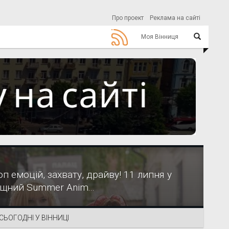
Про проект
Реклама на сайті
Моя Вінниця
п емоцій, захвату, драйву! 11 липня у
щний Summer Anim...
СЬОГОДНІ У ВІННИЦІ