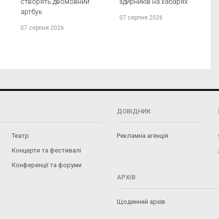
створять двомовний
здирників на хабарях
артбук
07 серпня 2026
07 серпня 2026
ДОВІДНИК
Театр
Рекламна агенція
Концерти та фестивалі
Конференції та форуми
АРХІВ
Щоденний архів