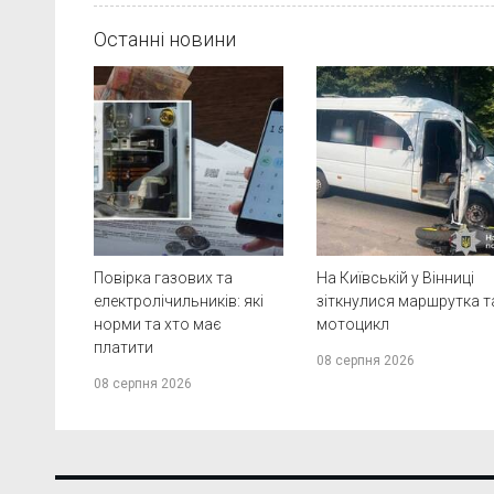
Останні новини
Повірка газових та
На Київській у Вінниці
електролічильників: які
зіткнулися маршрутка т
норми та хто має
мотоцикл
платити
08 серпня 2026
08 серпня 2026