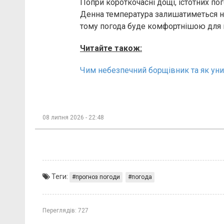
Попри короткочасні дощі, істотних по
Денна температура залишатиметься ни
тому погода буде комфортнішою для п
Читайте також:
Чим небезпечний борщівник та як уни
08 липня 2026 - 22:48
Теги:
прогноз погоди
погода
Переглядів:
727