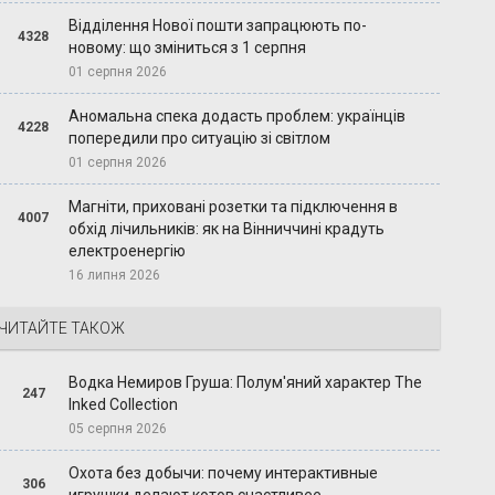
Відділення Нової пошти запрацюють по-
4328
новому: що зміниться з 1 серпня
01 серпня 2026
Аномальна спека додасть проблем: українців
4228
попередили про ситуацію зі світлом
01 серпня 2026
Магніти, приховані розетки та підключення в
4007
обхід лічильників: як на Вінниччині крадуть
електроенергію
16 липня 2026
ЧИТАЙТЕ ТАКОЖ
Водка Немиров Груша: Полум'яний характер The
247
Inked Collection
05 серпня 2026
Охота без добычи: почему интерактивные
306