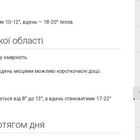
е 10-12°, вдень — 18-20° тепла.
ої області
у хмарність.
а вдень місцями можливі короткочасні дощі.
ться від 8° до 13°, а вдень становитиме 17-22°
отягом дня