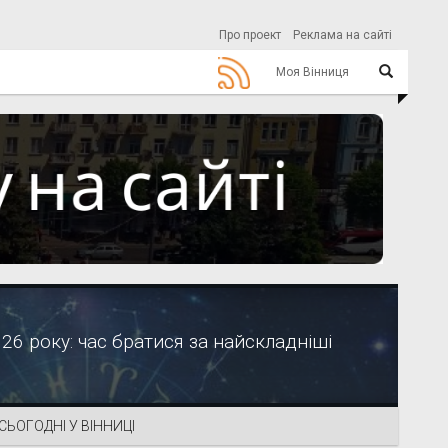
Про проект
Реклама на сайті
Моя Вінниця
26 року: час братися за найскладніші
СЬОГОДНІ У ВІННИЦІ