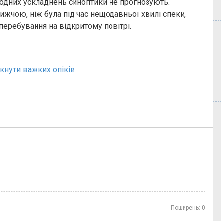
годних ускладнень синоптики не прогнозують.
жчою, ніж була під час нещодавньої хвилі спеки,
еребування на відкритому повітрі.
кнути важких опіків
Поширень:
0