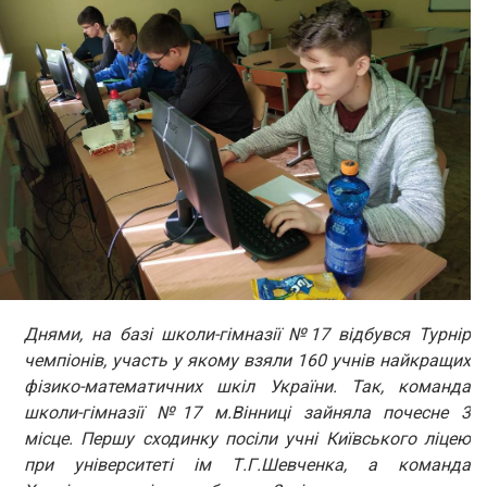
Днями, на базі школи-гімназії №17 відбувся Турнір
чемпіонів, участь у якому взяли 160 учнів найкращих
фізико-математичних шкіл України. Так, команда
школи-гімназії №17 м.Вінниці зайняла почесне 3
місце. Першу сходинку посіли учні Київського ліцею
при університеті ім Т.Г.Шевченка, а команда