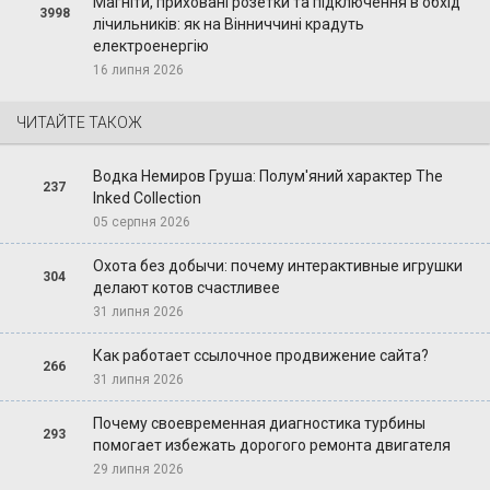
Магніти, приховані розетки та підключення в обхід
3998
лічильників: як на Вінниччині крадуть
електроенергію
16 липня 2026
ЧИТАЙТЕ ТАКОЖ
Водка Немиров Груша: Полум'яний характер The
237
Inked Collection
05 серпня 2026
Охота без добычи: почему интерактивные игрушки
304
делают котов счастливее
31 липня 2026
Как работает ссылочное продвижение сайта?
266
31 липня 2026
Почему своевременная диагностика турбины
293
помогает избежать дорогого ремонта двигателя
29 липня 2026