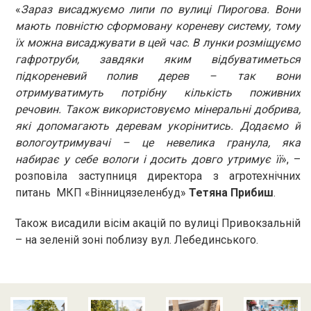
«
Зараз висаджуємо липи по вулиці Пирогова. Вони
мають повністю сформовану кореневу систему, тому
їх можна висаджувати в цей час. В лунки розміщуємо
гафротруби, завдяки яким відбуватиметься
підкореневий полив дерев – так вони
отримуватимуть потрібну кількість поживних
речовин. Також використовуємо мінеральні добрива,
які допомагають деревам укорінитись. Додаємо й
вологоутримувачі – це невелика гранула, яка
набирає у себе вологи і досить довго утримує її
», –
розповіла заступниця директора з агротехнічних
питань МКП «Вінницязеленбуд»
Тетяна Прибиш
.
Також висадили вісім акацій по вулиці Привокзальній
– на зеленій зоні поблизу вул. Лебединського.