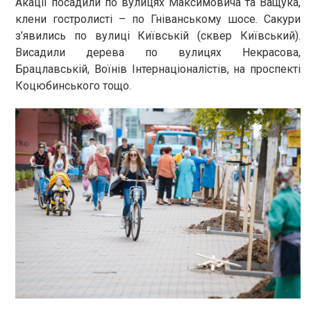
Акації посадили по вулицях Максимовича та Ващука,
клени гостролисті – по Гніванському шосе. Сакури
з’явились по вулиці Київській (сквер Київський).
Висадили дерева по вулицях Некрасова,
Брацлавській, Воїнів Інтернаціоналістів, на проспекті
Коцюбинського тощо.