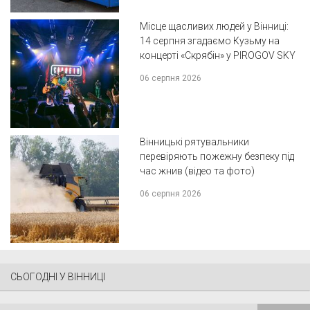
Місце щасливих людей у Вінниці:
14 серпня згадаємо Кузьму на
концерті «Скрябін» у PIROGOV SKY
06 серпня 2026
Вінницькі рятувальники
перевіряють пожежну безпеку під
час жнив (відео та фото)
06 серпня 2026
СЬОГОДНІ У ВІННИЦІ