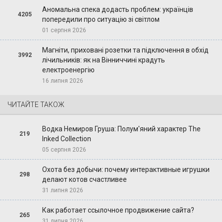
Аномальна спека додасть проблем: українців
4205
попередили про ситуацію зі світлом
01 серпня 2026
Магніти, приховані розетки та підключення в обхід
3992
лічильників: як на Вінниччині крадуть
електроенергію
16 липня 2026
ЧИТАЙТЕ ТАКОЖ
Водка Немиров Груша: Полум'яний характер The
219
Inked Collection
05 серпня 2026
Охота без добычи: почему интерактивные игрушки
298
делают котов счастливее
31 липня 2026
Как работает ссылочное продвижение сайта?
265
31 липня 2026