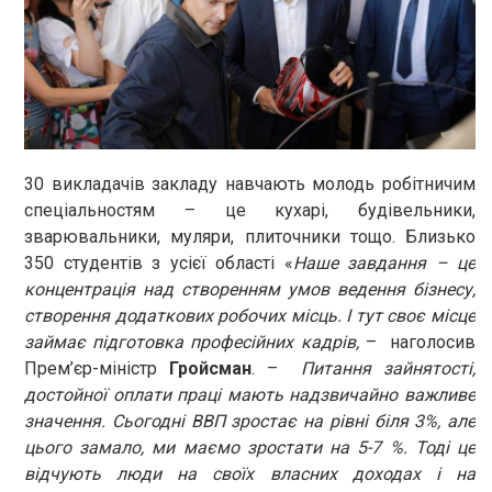
30 викладачів закладу навчають молодь робітничим
спеціальностям – це кухарі, будівельники,
зварювальники, муляри, плиточники тощо. Близько
350 студентів з усієї області «
Наше завдання – це
концентрація над створенням умов ведення бізнесу,
створення додаткових робочих місць. І тут своє місце
займає підготовка професійних кадрів,
– наголосив
Прем’єр-міністр
Гройсман
. –
Питання зайнятості,
достойної оплати праці мають надзвичайно важливе
значення. Сьогодні ВВП зростає на рівні біля 3%, але
цього замало, ми маємо зростати на 5-7 %. Тоді це
відчують люди на своїх власних доходах і на