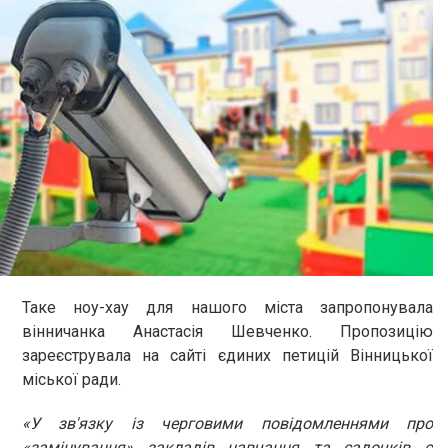
Таке ноу-хау для нашого міста запропонувала
вінничанка Анастасія Шевченко. Пропозицію
зареєструвала на сайті єдиних петицій Вінницької
міської ради.
«У зв'язку із черговими повідомленнями про
«замінування» закладів навчання та садочків є