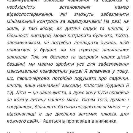
необхідність встановлення камер
відеоспостереження, які зможуть забезпечити
мінімальний контроль за відвідувачами! На разі, на
жаль, у такі місця, як дитячі садки та школи, у
більшості випадків, може потрапити будь-хто, тобто,
зловмисникам, не потрібно докладати зусиль, щоб
опинитись у будівлі, чи на території навчальних
закладів. Так, як безпека та здоров'я наших дітей
безцінні, ми маємо зробити усе для забезпечення
максимально комфортних умов! Я впевнена у тому,
що, першочергово, потрібно подумати про садочки,
школи, вищі навчальні заклади, пологові будинки й
т.д. Діти — це наше життя, я дуже хочу бути спокійна
за кожну дитину нашого міста. Окрім того, думаю і
сподіваюсь, більшість батьків погодиться зі мною — у
відеонагляді є ще декілька вагомих плюсів, для
кожного свій»
, - йдеться в пропозиції вінничанки.