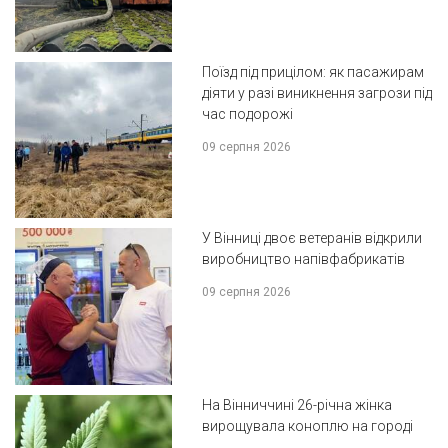
Поїзд під прицілом: як пасажирам
діяти у разі виникнення загрози під
час подорожі
09 серпня 2026
У Вінниці двоє ветеранів відкрили
виробництво напівфабрикатів
09 серпня 2026
На Вінниччині 26-річна жінка
вирощувала коноплю на городі