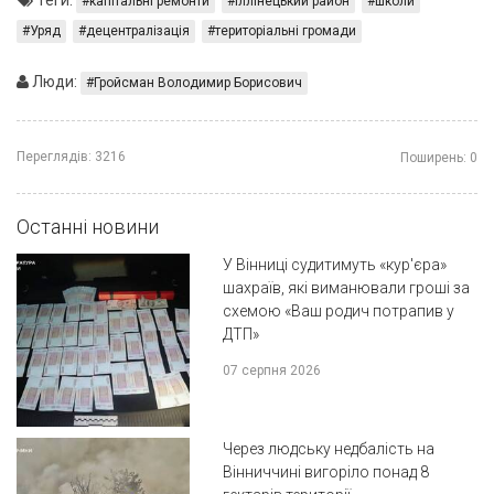
Теги:
капітальні ремонти
Іллінецький район
школи
Уряд
децентралізація
територіальні громади
Люди:
Гройсман Володимир Борисович
Переглядів:
3216
Поширень:
0
Останні новини
У Вінниці судитимуть «кур'єра»
шахраїв, які виманювали гроші за
схемою «Ваш родич потрапив у
ДТП»
07 серпня 2026
Через людську недбалість на
Вінниччині вигоріло понад 8