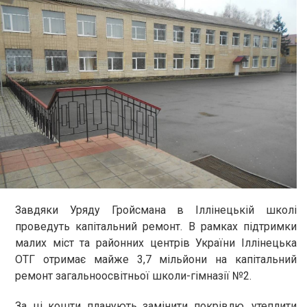
Завдяки Уряду Гройсмана в Іллінецькій школі
проведуть капітальний ремонт. В рамках підтримки
малих міст та районних центрів України Іллінецька
ОТГ отримає майже 3,7 мільйони на капітальний
ремонт загальноосвітньої школи-гімназії №2.
За ці кошти планують замінити покрівлю, утеплити