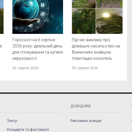
Гороскоп на 6 серпня
Під час виклику про
e
2026 року: ідеальний день
домашнє насильство на
для спілкування та купівлі
Вінниччині знайшли
нерухомості
плантацію конопель
05 серпня 2026
05 серпня 2026
ДОВІДНИК
Театр
Рекламна агенція
Концерти та фестивалі