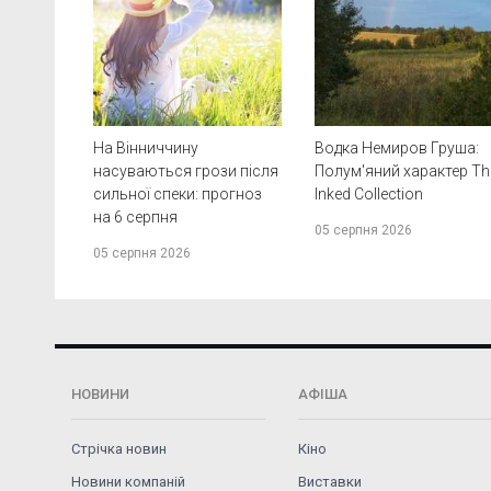
На Вінниччину
Водка Немиров Груша:
насуваються грози після
Полум'яний характер Th
сильної спеки: прогноз
Inked Collection
на 6 серпня
05 серпня 2026
05 серпня 2026
НОВИНИ
АФІША
Стрічка новин
Кіно
Новини компаній
Виставки