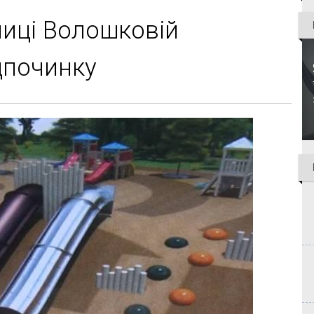
лиці Волошковій
дпочинку