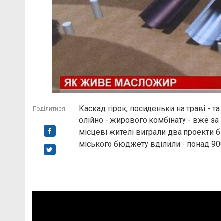
Каскад гірок, посиденьки на траві - т
Поділитися:
олійно - жирового комбінату - вже за 
місцеві жителі виграли два проекти б
міського бюджету вділили - понад 900