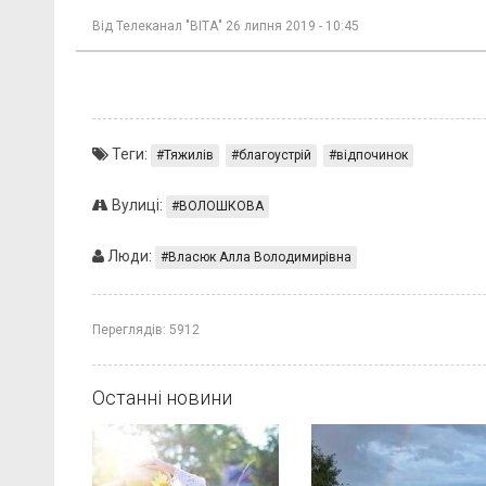
Від
Телеканал "ВІТА"
26 липня 2019 - 10:45
Теги:
Тяжилів
благоустрій
відпочинок
Вулиці:
ВОЛОШКОВА
Люди:
Власюк Алла Володимирівна
Переглядів:
5912
Останні новини