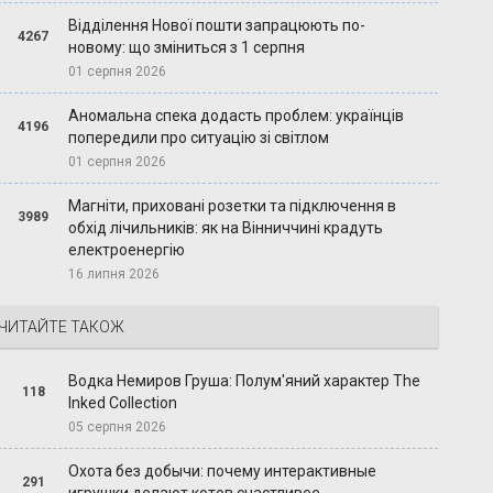
Відділення Нової пошти запрацюють по-
4267
новому: що зміниться з 1 серпня
01 серпня 2026
Аномальна спека додасть проблем: українців
4196
попередили про ситуацію зі світлом
01 серпня 2026
Магніти, приховані розетки та підключення в
3989
обхід лічильників: як на Вінниччині крадуть
електроенергію
16 липня 2026
ЧИТАЙТЕ ТАКОЖ
Водка Немиров Груша: Полум'яний характер The
118
Inked Collection
05 серпня 2026
Охота без добычи: почему интерактивные
291