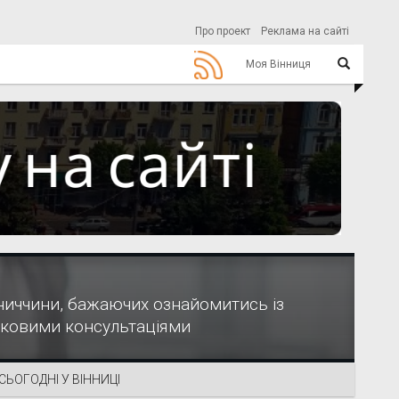
Про проект
Реклама на сайті
Моя Вінниця
нниччини, бажаючих ознайомитись із
тковими консультаціями
СЬОГОДНІ У ВІННИЦІ