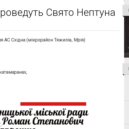
проведуть Свято Нептуна
іля АС Східна (мікрорайон Тяжилів, Мрія)
 катамаранах,