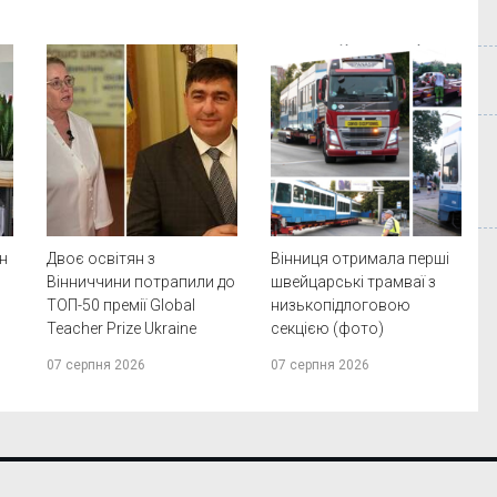
ян
Двоє освітян з
Вінниця отримала перші
Вінниччини потрапили до
швейцарські трамваї з
ТОП-50 премії Global
низькопідлоговою
Teacher Prize Ukraine
секцією (фото)
07 серпня 2026
07 серпня 2026