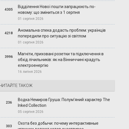
Відділення Нової пошти запрацюють по-
4305
новому: що зміниться з 1 серпня
01 серпня 2026
Аномальна спека додасть проблем: українців
4218
попередили про ситуацію зі світлом
01 серпня 2026
Магніти, приховані розетки та підключення в
3996
обхід лічильників: як на Вінниччині крадуть
електроенергію
16 липня 2026
ЧИТАЙТЕ ТАКОЖ
Водка Немиров Груша: Полум'яний характер The
236
Inked Collection
05 серпня 2026
Охота без добычи: почему интерактивные
303