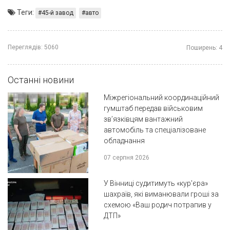
Теги:
45-й завод
авто
Переглядів:
5060
Поширень:
4
Останні новини
Міжрегіональний координаційний
гумштаб передав військовим
зв’язківцям вантажний
автомобіль та спеціалізоване
обладнання
07 серпня 2026
У Вінниці судитимуть «кур'єра»
шахраїв, які виманювали гроші за
схемою «Ваш родич потрапив у
ДТП»