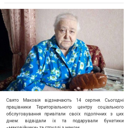
Свято Маковія відзначають 14 серпня. Сьогодні
працівники Територіального центру соціального
обслуговування привітали своїх підопічних з цих
днем: відвідали їх та подарували букетики
«маковійчики» та струдлі з маком.