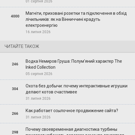
01 серпня 2026
Магніти, приховані розетки та підключення в обхід
4000
лічильників: як на Вінниччині крадуть
електроенергію
16 липня 2026
ЧИТАЙТЕ ТАКОЖ
Водка Немиров Груша: Полум'яний характер The
246
Inked Collection
05 серпня 2026
Охота без добычи: почему интерактивные игрушки
304
делают котов счастливее
31 липня 2026
Как работает ссылочное продвижение сайта?
266
31 липня 2026
Почему своевременная диагностика турбины
298