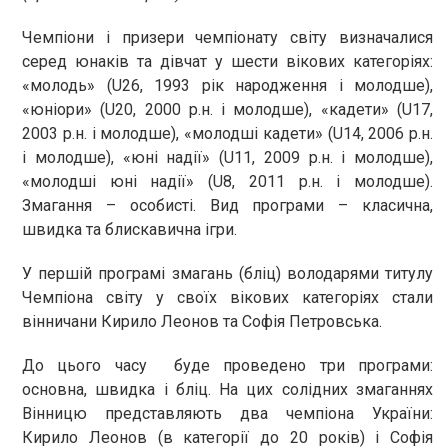
Чемпіони і призери чемпіонату світу визначалися
серед юнаків та дівчат у шести вікових категоріях:
«молодь» (U26, 1993 рік народження і молодше),
«юніори» (U20, 2000 р.н. і молодше), «кадети» (U17,
2003 р.н. і молодше), «молодші кадети» (U14, 2006 р.н.
і молодше), «юні надії» (U11, 2009 р.н. і молодше),
«молодші юні надії» (U8, 2011 р.н. і молодше).
Змагання – особисті. Вид програми – класична,
швидка та блискавична ігри.
У першій програмі змагань (бліц) володарями титулу
Чемпіона світу у своїх вікових категоріях стали
вінничани Кирило Леонов та Софія Петровська.
До цього часу буде проведено три програми:
основна, швидка і бліц. На цих солідних змаганнях
Вінницю представляють два чемпіона України:
Кирило Леонов (в категорії до 20 років) і Софія