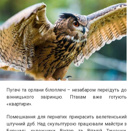
Пугачі та орлани білоплечі – незабаром переїдуть до
вінницького звіринцю. Птахам вже готують
«квартири».
Помешкання для пернатих прикрасить велетенський
штучний дуб. Над скульптурою працювали майстри з
Бершаді, художники Віктор та Віталій Тищенки.