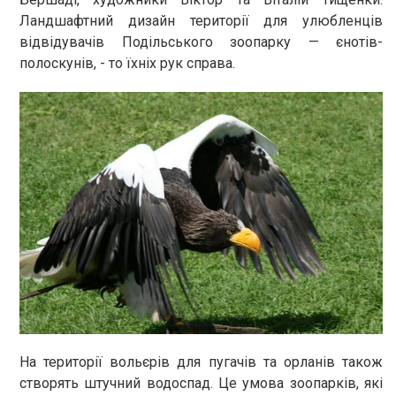
Ландшафтний дизайн території для улюбленців
відвідувачів Подільського зоопарку — єнотів-
полоскунів, - то їхніх рук справа.
На території вольєрів для пугачів та орланів також
створять штучний водоспад. Це умова зоопарків, які