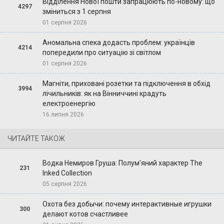
Відділення Нової пошти запрацюють по-новому: що
4297
зміниться з 1 серпня
01 серпня 2026
Аномальна спека додасть проблем: українців
4214
попередили про ситуацію зі світлом
01 серпня 2026
Магніти, приховані розетки та підключення в обхід
3994
лічильників: як на Вінниччині крадуть
електроенергію
16 липня 2026
ЧИТАЙТЕ ТАКОЖ
Водка Немиров Груша: Полум'яний характер The
231
Inked Collection
05 серпня 2026
Охота без добычи: почему интерактивные игрушки
300
делают котов счастливее