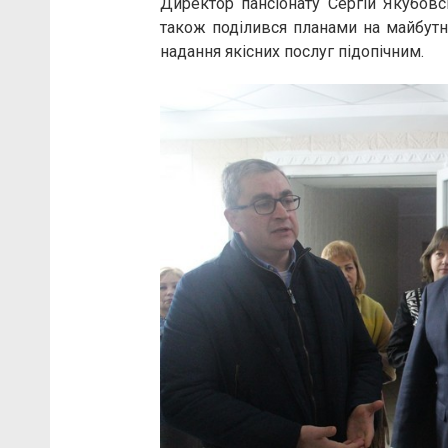
Директор пансіонату Сергій Якубовс
також поділився планами на майбутн
надання якісних послуг підопічним.