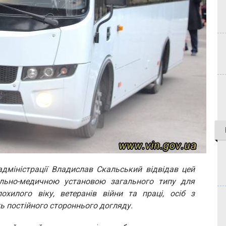
адміністрації Владислав Скальський відвідав цей
ально-медичною установою загального типу для
хилого віку, ветеранів війни та праці, осіб з
ють постійного стороннього догляду.