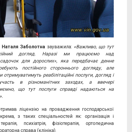
А
Наталя Заболотна
зауважила:
«Важливо, що тут
есійний догляд. Наразі ми працюємо над
садочок для дорослих», яка передбачає денне
ебують постійного стороннього догляду, але
отримуватимуть реабілітаційні послуги, догляд і
участь в різноманітних заходах, а ввечері
иємно, що тут послуги справді надаються на
».
отримав ліцензію на провадження господарської
крема, з таких спеціальностей як: організація і
рапія, психіатрія, фізіотерапія, ортопедична
ораторна справа (клініка).