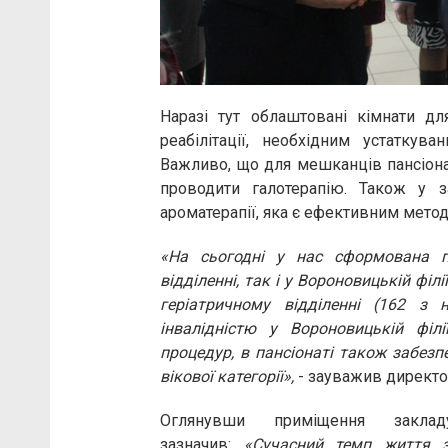
Наразі тут облаштовані кімнати для
реабілітації, необхідним устаткува
Важливо, що для мешканців пансіона
проводити галотерапію. Також у з
ароматерапії, яка є ефективним метод
«На сьогодні у нас сформована 
відділенні, так і у Вороновицькій філі
геріатричному відділенні (162 з
інвалідністю у Вороновицькій філі
процедур, в пансіонаті також забезп
вікової категорії»,
- зауважив директо
Оглянувши приміщення зак
зазначив:
«Сучасний темп життя 