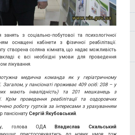
 занять з соціально-побутової та психологічної
нням оснащені кабінети з фізичної реабілітації.
ту створена соляна кімната, що надає можливість
акладі є всі необхідні умови для проведення
ом лікування.
потужна медична команда як у геріатричному
ї. Загалом, у пансіонаті проживає 409 осіб: 208 – у
 них мають інвалідність) та 201 мешканець з
ї. Крім проведення реабілітації та оздоровчих
ечено роботу гуртків за інтересами з урахуванням
р пансіонату
Сергій Якубовський
.
ладу, голова ОДА
Владислав Скальський
змушує пристосовуватись до нових умов, тож