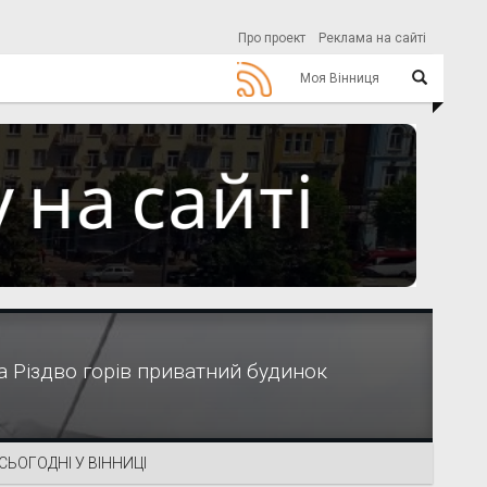
Про проект
Реклама на сайті
Моя Вінниця
на Різдво горів приватний будинок
СЬОГОДНІ У ВІННИЦІ