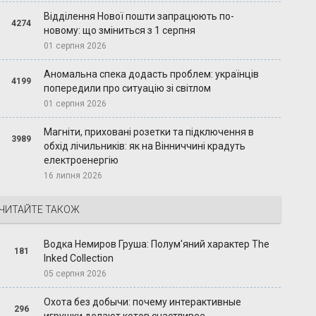
Відділення Нової пошти запрацюють по-
4274
новому: що зміниться з 1 серпня
01 серпня 2026
Аномальна спека додасть проблем: українців
4199
попередили про ситуацію зі світлом
01 серпня 2026
Магніти, приховані розетки та підключення в
3989
обхід лічильників: як на Вінниччині крадуть
електроенергію
16 липня 2026
ЧИТАЙТЕ ТАКОЖ
Водка Немиров Груша: Полум'яний характер The
181
Inked Collection
05 серпня 2026
Охота без добычи: почему интерактивные
296