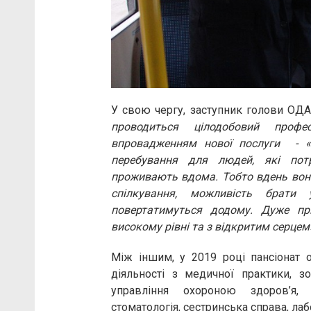
У свою чергу, заступник голови ОД
проводиться цілодобовий проф
впровадженням нової послуги - «
перебування для людей, які потр
проживають вдома. Тобто вдень вони 
спілкування, можливість брати 
повертатимуться додому. Дуже пр
високому рівні та з відкритим серцем
Між іншим, у 2019 році пансіонат 
діяльності з медичної практики, зо
управління охороною здоров’я, те
стоматологія, сестринська справа, лаб