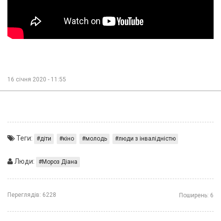
16 січня 2020 - 11:55
Теги:
діти
кіно
молодь
люди з інвалідністю
Люди:
Мороз Діана
Переглядів:
6228
Поширень:
6