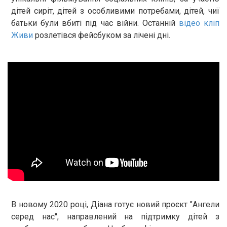
дітей сиріт, дітей з особливими потребами, дітей, чиї
батьки були вбиті під час війни. Останній
відео кліп
Живи
розлетівся фейсбуком за лічені дні.
В новому 2020 році, Діана готує новий проєкт "Ангели
серед нас", направлений на підтримку дітей з