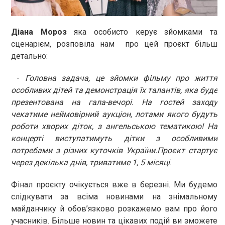
Діана Мороз
яка особисто керує зйомками та
сценарієм, розповіла нам про цей проєкт більш
детально:
-
Головна задача, це зйомки фільму про життя
особливих дітей та демонстрація їх талантів, яка буде
презентована на гала-вечорі. На гостей заходу
чекатиме неймовірний аукціон, лотами якого будуть
роботи хворих діток, з ангельською тематикою! На
концерті виступатимуть дітки з особливими
потребами з різних куточків України.Проєкт стартує
через декілька днів, триватиме 1, 5 місяці
.
Фінал проєкту очікується вже в березні. Ми будемо
слідкувати за всіма новинами на знімальному
майданчику й обов’язково розкажемо вам про його
учасників. Більше новин та цікавих подій ви зможете