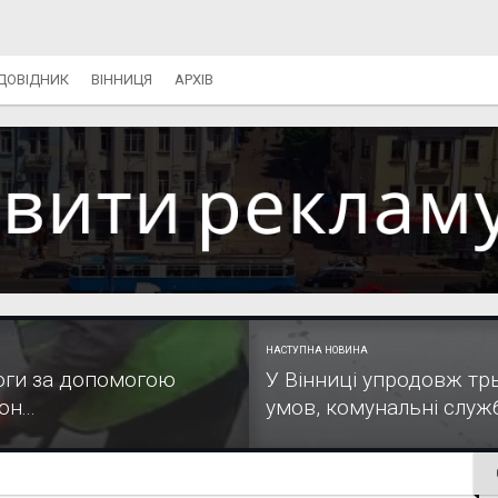
ДОВІДНИК
ВІННИЦЯ
АРХІВ
НАСТУПНА НОВИНА
роги за допомогою
У Вінниці упродовж трь
н...
умов, комунальні служ