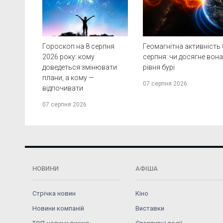
Гороскоп на 8 серпня
Геомагнітна активність 
2026 року: кому
серпня: чи досягне вон
доведеться змінювати
рівня бурі
плани, а кому —
07 серпня 2026
відпочивати
07 серпня 2026
НОВИНИ
АФІША
Стрічка новин
Кіно
Новини компаній
Виставки