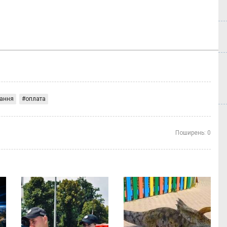
вання
оплата
Поширень:
0