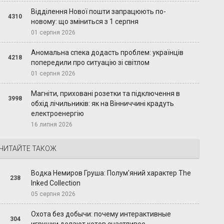
Відділення Нової пошти запрацюють по-
4310
новому: що зміниться з 1 серпня
01 серпня 2026
Аномальна спека додасть проблем: українців
4218
попередили про ситуацію зі світлом
01 серпня 2026
Магніти, приховані розетки та підключення в
3998
обхід лічильників: як на Вінниччині крадуть
електроенергію
16 липня 2026
ЧИТАЙТЕ ТАКОЖ
Водка Немиров Груша: Полум'яний характер The
238
Inked Collection
05 серпня 2026
Охота без добычи: почему интерактивные
304