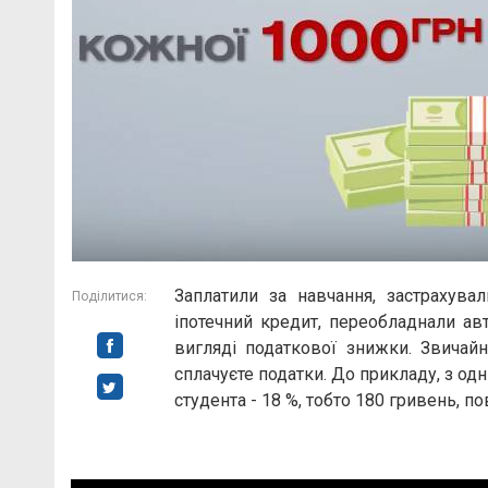
Заплатили за навчання, застрахува
Поділитися:
іпотечний кредит, переобладнали ав
вигляді податкової знижки. Звичай
сплачуєте податки. До прикладу, з одні
студента - 18 %, тобто 180 гривень, п