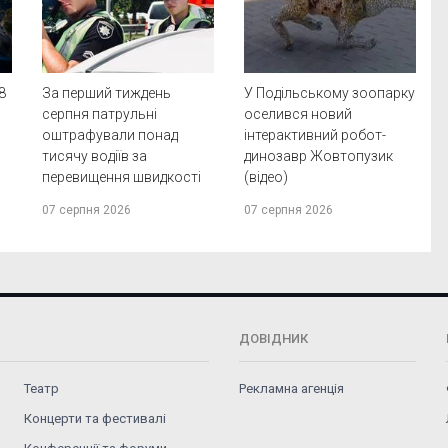
8
За перший тиждень
У Подільському зоопарку
а
серпня патрульні
оселився новий
оштрафували понад
інтерактивний робот-
тисячу водіїв за
динозавр Жовтопузик
перевищення швидкості
(відео)
07 серпня 2026
07 серпня 2026
ДОВІДНИК
Театр
Рекламна агенція
Концерти та фестивалі