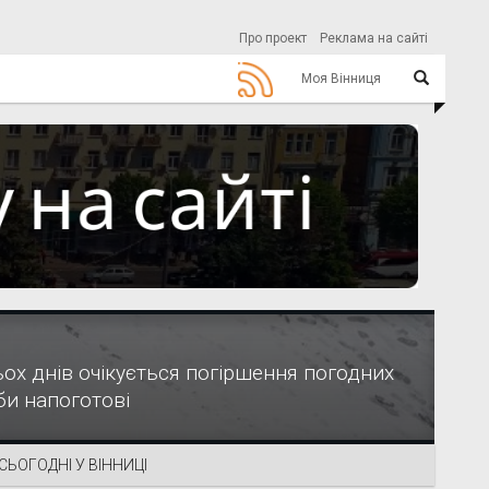
Про проект
Реклама на сайті
Моя Вінниця
ох днів очікується погіршення погодних
би напоготові
СЬОГОДНІ У ВІННИЦІ