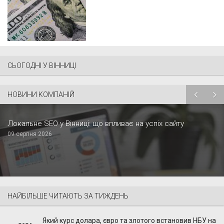
СЬОГОДНІ У ВІННИЦІ
НОВИНИ КОМПАНІЙ
Локальне SEO у Вінниці: що впливає на успіх сайту
09 серпня 2026
НАЙБІЛЬШЕ ЧИТАЮТЬ ЗА ТИЖДЕНЬ
Який курс долара, євро та злотого встановив НБУ на