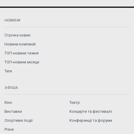
НОВИНИ
Стрічка новин
Новини компаній
ТОП-новини тижня
ТОП-новини місяця
Теги
АФІША
Кіно
Театр
Виставки
Концерти та фестивалі
Спортивні події
Конференції та форуми
Різне