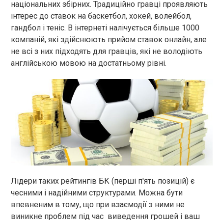
національних збірних. Традиційно гравці проявляють
інтерес до ставок на баскетбол, хокей, волейбол,
гандбол і теніс. В інтернеті налічується більше 1000
компаній, які здійснюють прийом ставок онлайн, але
не всі з них підходять для гравців, які не володіють
англійською мовою на достатньому рівні.
Лідери таких рейтингів БК (перші п'ять позицій) є
чесними і надійними структурами. Можна бути
впевненим в тому, що при взаємодії з ними не
виникне проблем під час виведення грошей і ваш