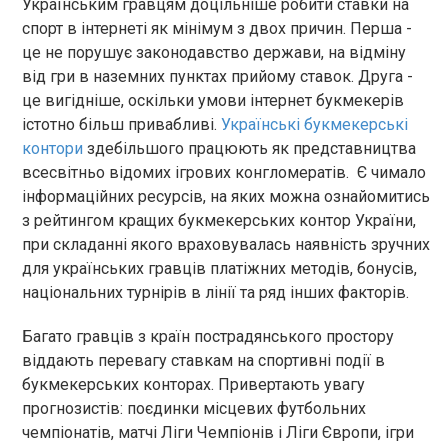
Українським гравцям доцільніше робити ставки на
спорт в інтернеті як мінімум з двох причин. Перша -
це не порушує законодавство держави, на відміну
від гри в наземних пунктах прийому ставок. Друга -
це вигідніше, оскільки умови інтернет букмекерів
істотно більш привабливі.
Українські букмекерські
контори
здебільшого працюють як представництва
всесвітньо відомих ігрових конгломератів. Є чимало
інформаційних ресурсів, на яких можна ознайомитись
з рейтингом кращих букмекерських контор України,
при складанні якого враховувалась наявність зручних
для українських гравців платіжних методів, бонусів,
національних турнірів в лінії та ряд інших факторів.
Багато гравців з країн пострадянського простору
віддають перевагу ставкам на спортивні події в
букмекерських конторах. Привертають увагу
прогнозистів: поєдинки місцевих футбольних
чемпіонатів, матчі Ліги Чемпіонів і Ліги Європи, ігри