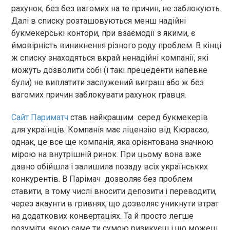
рахунок, без без вагомих на те причин, не заблокують.
Далі в списку розташовуються менш надійні
букмекерські контори, при взаємодії з якими, є
ймовірність виникнення різного роду проблем. В кінці
ж списку знаходяться вкрай ненадійні компанії, які
можуть дозволити собі (і такі прецеденти напевне
були) не виплатити заслужений виграш або ж без
вагомих причин заблокувати рахунок гравця.
Сайт Париматч
став найкращим серед букмекерів
для українців. Компанія має ліцензію від Кюрасао,
однак, це все ще компанія, яка орієнтована значною
мірою на внутрішній ринок. При цьому вона вже
давно обійшла і залишила позаду всіх українських
конкурентів. В Парімач дозволяє без проблем
ставити, в тому числі вносити депозити і переводити,
через акаунти в гривнях, що дозволяє уникнути втрат
на додаткових конвертаціях. Та й просто легше
розуміти, якою саме ти сумою ризикуєш і що можеш