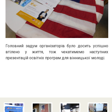
Головний задум організаторів було досить успішно
втілено у життя, тож чекатимемо наступних
презентацій освітніх програм для вінницької молоді.