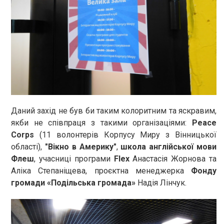
Даний захід не був би таким колоритним та яскравим,
якби не співпраця з такими організаціями:
Peace
Corps
(11 волонтерів Корпусу Миру з Вінницької
області),
"Вікно в Америку"
,
школа англійської мови
Флеш
, учасниці програми
Flex
Анастасія Жорнова та
Аліка Степаніщева, проєктна менеджерка
Фонду
громади «Подільська громада»
Надія Лінчук.