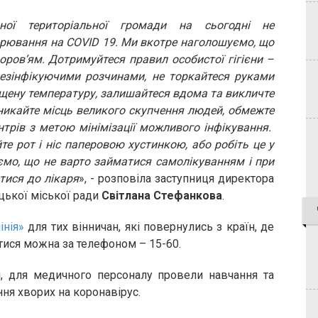
аної територіальної громади на сьогодні не
рювання на СОVID 19. Ми вкотре наголошуємо, що
оров’ям. Дотримуйтеся правил особистої гігієни –
дезінфікуючими розчинами, не торкайтеся руками
вищену температуру, залишайтеся вдома та викличте
никайте місць великого скупчення людей, обмежте
ентрів з метою мінімізації можливого інфікування.
е рот і ніс паперовою хустинкою, або робіть це у
ємо, що не варто займатися самолікуванням і при
тися до лікаря
», - розповіла заступниця директора
цької міської ради
Світлана Стефанкова
.
інія»
для тих вінничан, які повернулись з країн, де
атися можна за телефоном – 15-60.
м, для медичного персоналу провели навчання та
ння хворих на коронавірус.