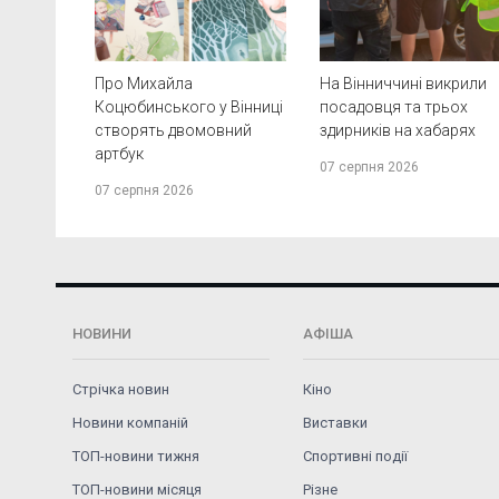
Про Михайла
На Вінниччині викрили
Коцюбинського у Вінниці
посадовця та трьох
створять двомовний
здирників на хабарях
артбук
07 серпня 2026
07 серпня 2026
НОВИНИ
АФІША
Стрічка новин
Кіно
Новини компаній
Виставки
ТОП-новини тижня
Спортивні події
ТОП-новини місяця
Різне