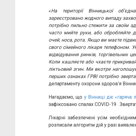
«
На території Вінницької об’єдн
зареєстровано жодного випаду захво
потрібно пильно стежити за своїм зд
часто мийте руки, або обробляйте 
очей, носа, рота. Якщо ви маєте під
свого сімейного лікаря телефоном. У
відвідування ринків, торгівельних ц
Коли кашляєте або чхаєте прикривайт
ліктьовий згин. Ми вкотре наголошу
перших ознаках ГРВІ потрібно зверта
департаменту охорони здоров’я Вінни
Нагадаємо, що
у Вінниці діє «гаряча л
зафіксовано спалах COVID-19 . Зверт
Лікарні забезпечені усім необхідни
розписали алгоритм дій у разі виявле