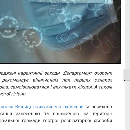
ваджені карантинні заходи. Департамент охорони
и рекомендує вінничанам при перших ознаках
ма, самоізолюватися і викликати лікаря. А також
тої гігієни.
колах Вінниці призупинено навчання
та посилено
ігання занесенню та поширенню на території
оріальної громади гострої респіраторної хвороби