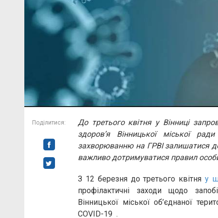
До третього квітня у Вінниці запро
Поділитися:
здоров’я Вінницької міської рад
захворюванню на ГРВІ залишатися до
важливо дотримуватися правил особис
З 12 березня до третього квітня
у ш
профілактичні заходи щодо запоб
Вінницької міської об’єднаної терит
СОVID-19 .