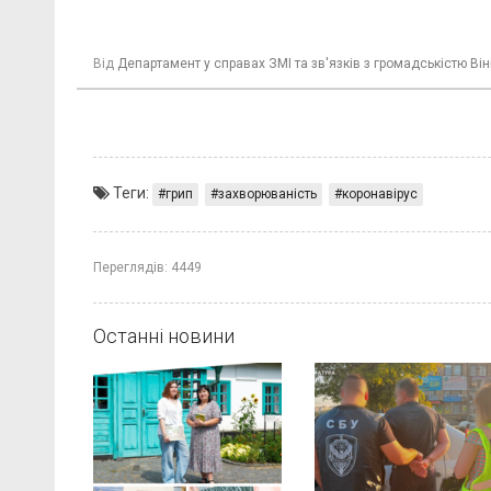
Від
Департамент у справах ЗМІ та зв'язків з громадськістю Він
Теги:
грип
захворюваність
коронавірус
Переглядів:
4449
Останні новини