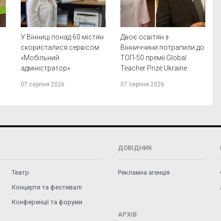
У Вінниці понад 60 містян
Двоє освітян з
скористалися сервісом
Вінниччини потрапили до
«Мобільний
ТОП-50 премії Global
адміністратор»
Teacher Prize Ukraine
07 серпня 2026
07 серпня 2026
ДОВІДНИК
Театр
Рекламна агенція
Концерти та фестивалі
Конференції та форуми
АРХІВ