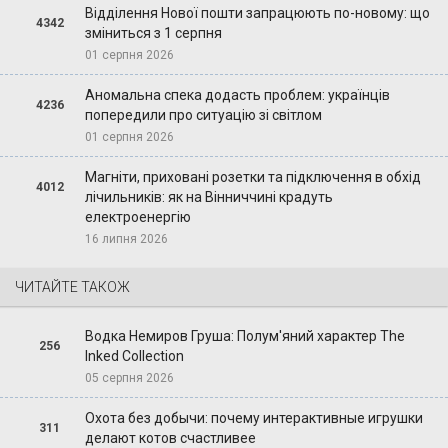
Відділення Нової пошти запрацюють по-новому: що
4342
зміниться з 1 серпня
01 серпня 2026
Аномальна спека додасть проблем: українців
4236
попередили про ситуацію зі світлом
01 серпня 2026
Магніти, приховані розетки та підключення в обхід
4012
лічильників: як на Вінниччині крадуть
електроенергію
16 липня 2026
ЧИТАЙТЕ ТАКОЖ
Водка Немиров Груша: Полум'яний характер The
256
Inked Collection
05 серпня 2026
Охота без добычи: почему интерактивные игрушки
311
делают котов счастливее