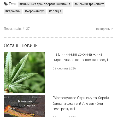
Теги:
Вінницька транспортна компанія
міський транспорт
карантин
коронавірус
поліція
Переглядів:
4127
Поширень:
2
Останні новини
На Вінниччині 26-річна жінка
вирощувала коноплю на городі
09 серпня 2026
РФ атакувала Одещину та Харків
балістикою і БпЛА: є загибла і
постраждалі