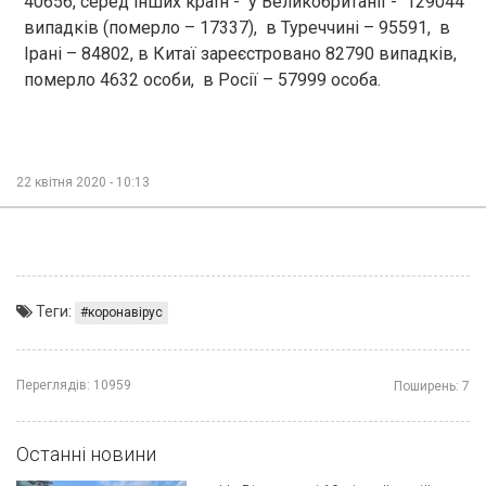
40656, серед інших країн - у Великобританії - 129044
випадків (померло – 17337), в Туреччині – 95591, в
Ірані – 84802, в Китаї зареєстровано 82790 випадків,
померло 4632 особи, в Росії – 57999 особа.
22 квітня 2020 - 10:13
Теги:
коронавірус
Переглядів:
10959
Поширень:
7
Останні новини