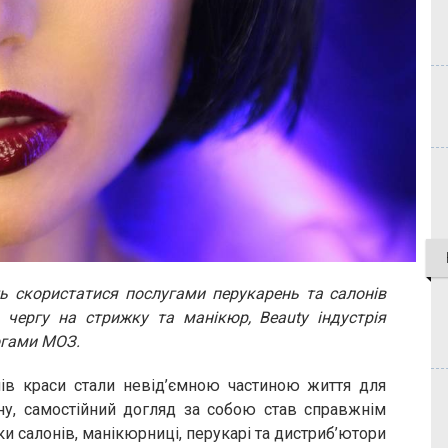
ь скористатися послугами перукарень та салонів
 чергу на стрижку та манікюр, Beauty індустрія
огами МОЗ.
онів краси стали невід’ємною частиною життя для
ну, самостійний догляд за собою став справжнім
и салонів, манікюрниці, перукарі та дистриб’ютори