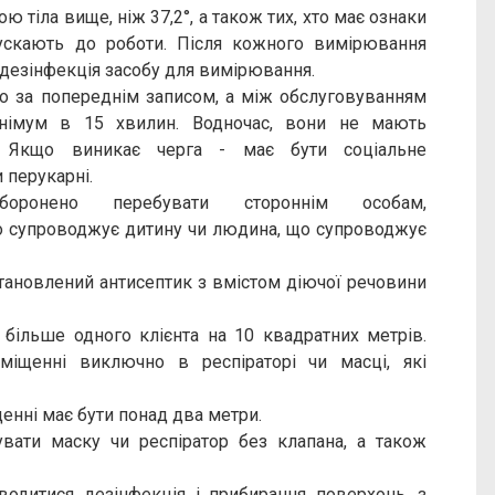
ю тіла вище, ніж 37,2°, а також тих, хто має ознаки
пускають до роботи. Після кожного вимірювання
дезінфекція засобу для вимірювання.
о за попереднім записом, а між обслуговуванням
інімум в 15 хвилин. Водночас, вони не мають
. Якщо виникає черга - має бути соціальне
 перукарні.
боронено перебувати стороннім особам,
що супроводжує дитину чи людина, що супроводжує
становлений антисептик з вмістом діючої речовини
 більше одного клієнта на 10 квадратних метрів.
міщенні виключно в респіраторі чи масці, які
енні має бути понад два метри.
вати маску чи респіратор без клапана, а також
водитися дезінфекція і прибирання поверхонь, з