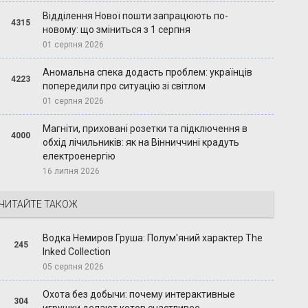
Відділення Нової пошти запрацюють по-
4315
новому: що зміниться з 1 серпня
01 серпня 2026
Аномальна спека додасть проблем: українців
4223
попередили про ситуацію зі світлом
01 серпня 2026
Магніти, приховані розетки та підключення в
4000
обхід лічильників: як на Вінниччині крадуть
електроенергію
16 липня 2026
ЧИТАЙТЕ ТАКОЖ
Водка Немиров Груша: Полум'яний характер The
245
Inked Collection
05 серпня 2026
Охота без добычи: почему интерактивные
304