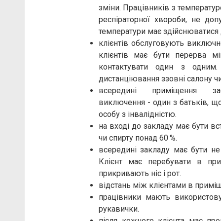
зміни. Працівників з температуро
респіраторної хвороби, не до
температури має здійснюватися 
клієнтів обслуговують виключн
клієнтів має бути перерва м
контактувати один з одним
дистанціювання ззовні салону чи
всередині приміщення за
виключення - один з батьків, 
особу з інвалідністю.
на вході до закладу має бути в
чи спирту понад 60 %.
всередині закладу має бути не
Клієнт має перебувати в при
прикривають ніс і рот.
відстань між клієнтами в приміщ
працівники мають використову
рукавички.
після кожного клієнта має про