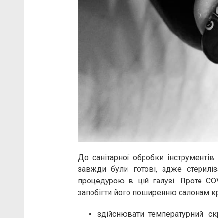
До санітарної обробки інструментів 
завжди були готові, адже стерилі
процедурою в цій галузі. Проте C
запобігти його поширенню салонам кр
здійснювати температурний ск