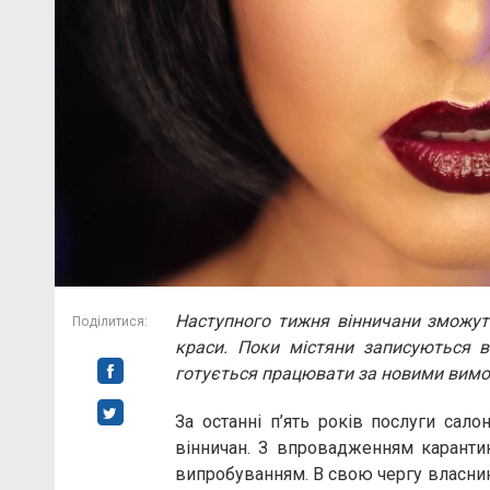
Наступного тижня вінничани зможут
Поділитися:
краси. Поки містяни записуються в
готується працювати за новими вим
За останні п’ять років послуги сал
вінничан. З впровадженням каранти
випробуванням. В свою чергу власник