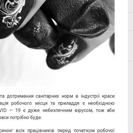
та дотримання санітарних норм в індустрії краси
зація робочого місця та приладдя є необхідною
OVID — 19 є дуже небезпечним вірусом, тож аби
аси потрібно буде:
ринінг всіх працівників перед початком робочої