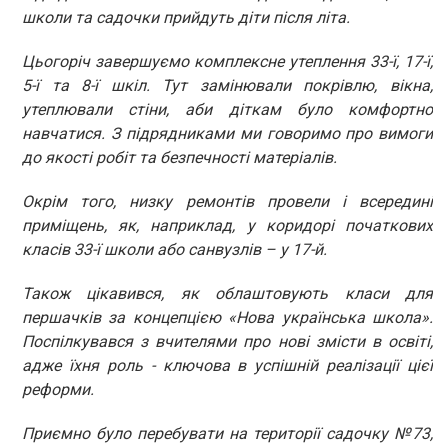
школи та садочки прийдуть діти після літа.
Цьогоріч завершуємо комплексне утеплення 33-ї, 17-ї,
5-ї та 8-ї шкіл. Тут замінювали покрівлю, вікна,
утеплювали стіни, аби діткам було комфортно
навчатися. З підрядниками ми говоримо про вимоги
до якості робіт та безпечності матеріалів.
Окрім того, низку ремонтів провели і всередині
приміщень, як, наприклад, у коридорі початкових
класів 33-ї школи або санвузлів – у 17-й.
Також цікавився, як облаштовують класи для
першачків за концепцією «Нова українська школа».
Поспілкувався з вчителями про нові змісти в освіті,
адже їхня роль - ключова в успішній реалізації цієї
реформи.
Приємно було перебувати на території садочку №73,