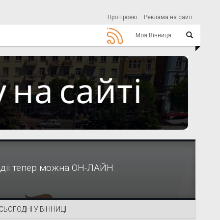
Про проект
Реклама на сайті
Моя Вінниця
идії тепер можна ОН-ЛАЙН
СЬОГОДНІ У ВІННИЦІ