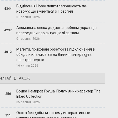
Відділення Нової пошти запрацюють по-
4344
новому: що зміниться з 1 серпня
01 серпня 2026
Аномальна спека додасть проблем: українців
4237
попередили про ситуацію зі світлом
01 серпня 2026
Магніти, приховані розетки та підключення в
4012
обхід лічильників: як на Вінниччині крадуть
електроенергію
16 липня 2026
ЧИТАЙТЕ ТАКОЖ
Водка Немиров Груша: Полум'яний характер The
256
Inked Collection
05 серпня 2026
Охота без добычи: почему интерактивные
311