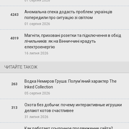
01 серпня 2026
Аномальна спека додасть проблем: українців
4243
попередили про ситуацію зі світлом
01 серпня 2026
Магніти, приховані розетки та підключення в обхід
4019
лічильників: як на Вінниччині крадуть
електроенергію
16 липня 2026
ЧИТАЙТЕ ТАКОЖ
Водка Немиров Груша: Полум'яний характер The
263
Inked Collection
05 серпня 2026
Охота без добычи: почему интерактивные игрушки
313
делают котов счастливее
31 липня 2026
Как работает ссылочное продвижение сайта?