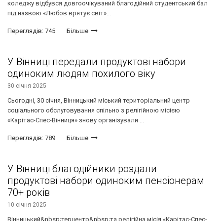
коледжу відбувся довгоочікуваний благодійний студентський бал
під назвою «Любов врятує світ»...
Переглядів: 745
Більше
У Вінниці передали продуктові набори
одиноким людям похилого віку
30 січня 2025
Сьогодні, 30 січня, Вінницький міський територіальний центр
соціального обслуговування спільно з релігійною місією
«Карітас-Спес-Вінниця» знову організували ...
Переглядів: 789
Більше
У Вінниці благодійники роздали
продуктові набори одиноким пенсіонерам
70+ років
10 січня 2025
Вінницький&nbsp;терцентр&nbsp;та релігійна місія «Карітас-Спес-