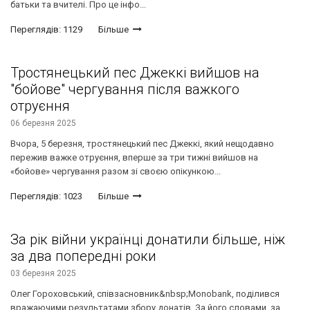
батьки та вчителі. Про це інфо...
Переглядів: 1129
Більше
Тростянецький пес Джеккі вийшов на
"бойове" чергування після важкого
отруєння
06 березня 2025
Вчора, 5 березня, тростянецький пес Джеккі, який нещодавно
пережив важке отруєння, вперше за три тижні вийшов на
«бойове» чергування разом зі своєю опікункою...
Переглядів: 1023
Більше
За рік війни українці донатили більше, ніж
за два попередні роки
03 березня 2025
Олег Гороховський, співзасновник&nbsp;Monobank, поділився
вражаючими результатами збору донатів. За його словами, за