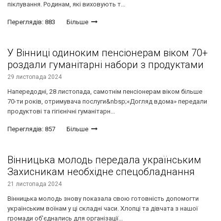
піклування. Родинам, які виховують т...
Переглядів: 883
Більше
У Вінниці одиноким пенсіонерам віком 70+
роздали гуманітарні набори з продуктами
29 листопада 2024
Напередодні, 28 листопада, самотнім пенсіонерам віком більше
70-ти років, отримувача послуги&nbsp;«Догляд вдома» передали
продуктові та гігієнічні гуманітарн...
Переглядів: 857
Більше
Вінницька молодь передала українським
Захисникам необхідне спецобладнання
21 листопада 2024
Вінницька молодь знову показала свою готовність допомогти
українським воїнам у ці складні часи. Хлопці та дівчата з нашої
громади об'єднались для організації...