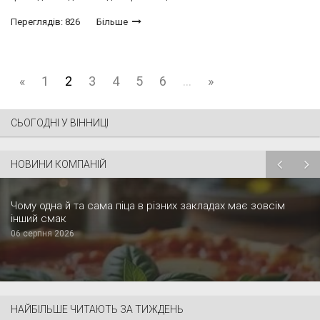
Переглядів: 826
Більше
«
1
2
3
4
5
6
...
»
СЬОГОДНІ У ВІННИЦІ
НОВИНИ КОМПАНІЙ
Чому одна й та сама піца в різних закладах має зовсім
інший смак
06 серпня 2026
НАЙБІЛЬШЕ ЧИТАЮТЬ ЗА ТИЖДЕНЬ