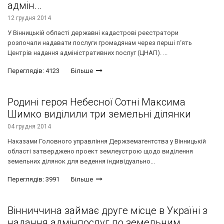
адмін...
12 грудня 2014
У Вінницькій області державні кадастрові реєстратори
розпочали надавати послуги громадянам через перші п‘ять
Центрів надання адміністративних послуг (ЦНАП). ...
Переглядів: 4123
Більше
Родині героя Небесної Сотні Максима
Шимко виділили три земельні ділянки
04 грудня 2014
Наказами Головного управління Держземагентства у Вінницькій
області затверджено проект землеустрою щодо виділення
земельних ділянок для ведення індивідуально...
Переглядів: 3991
Більше
Вінниччина займає друге місце в Україні з
надання адмінпослуг по земельним