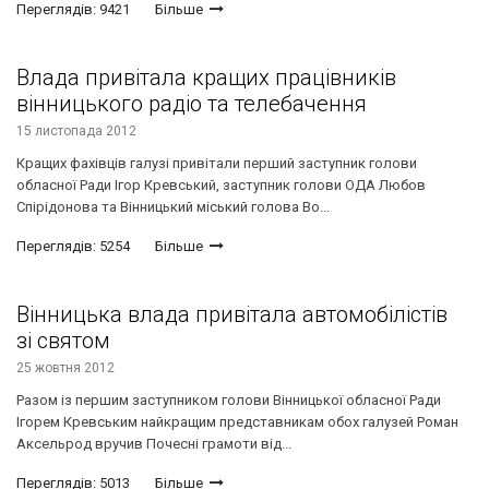
Переглядів: 9421
Більше
Влада привітала кращих працівників
вінницького радіо та телебачення
15 листопада 2012
Кращих фахівців галузі привітали перший заступник голови
обласної Ради Ігор Кревський, заступник голови ОДА Любов
Спірідонова та Вінницький міський голова Во...
Переглядів: 5254
Більше
Вінницька влада привітала автомобілістів
зі святом
25 жовтня 2012
Разом із першим заступником голови Вінницької обласної Ради
Ігорем Кревським найкращим представникам обох галузей Роман
Аксельрод вручив Почесні грамоти від...
Переглядів: 5013
Більше