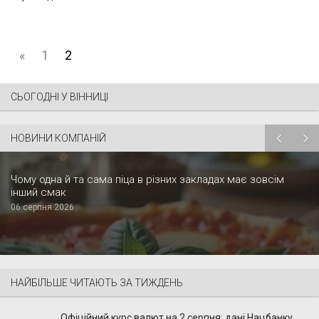
«
1
2
СЬОГОДНІ У ВІННИЦІ
НОВИНИ КОМПАНІЙ
Чому одна й та сама піца в різних закладах має зовсім
інший смак
06 серпня 2026
НАЙБІЛЬШЕ ЧИТАЮТЬ ЗА ТИЖДЕНЬ
Офіційний курс валют на 2 серпня: дані Нацбанку