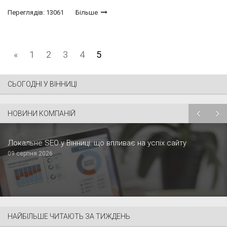
Переглядів: 13061
Більше
«
1
2
3
4
5
СЬОГОДНІ У ВІННИЦІ
НОВИНИ КОМПАНІЙ
Локальне SEO у Вінниці: що впливає на успіх сайту
09 серпня 2026
НАЙБІЛЬШЕ ЧИТАЮТЬ ЗА ТИЖДЕНЬ