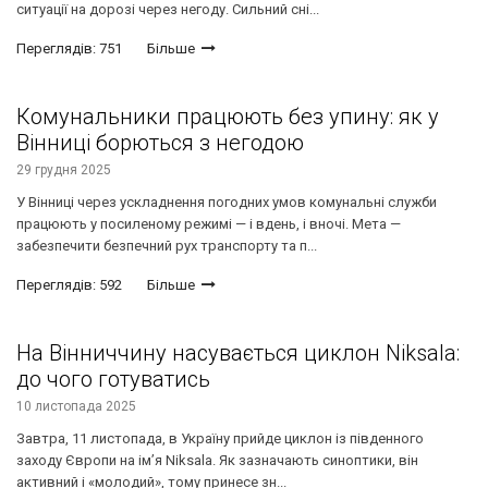
ситуації на дорозі через негоду. Сильний сні...
Переглядів: 751
Більше
Комунальники працюють без упину: як у
Вінниці борються з негодою
29 грудня 2025
У Вінниці через ускладнення погодних умов комунальні служби
працюють у посиленому режимі — і вдень, і вночі. Мета —
забезпечити безпечний рух транспорту та п...
Переглядів: 592
Більше
На Вінниччину насувається циклон Niksala:
до чого готуватись
10 листопада 2025
Завтра, 11 листопада, в Україну прийде циклон із південного
заходу Європи на ім’я Niksala. Як зазначають синоптики, він
активний і «молодий», тому принесе зн...