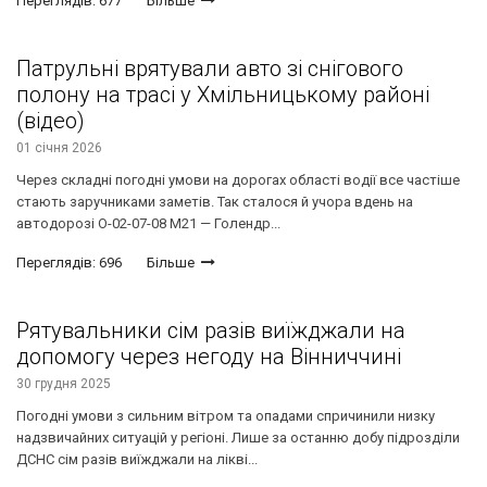
Переглядів: 677
Більше
Патрульні врятували авто зі снігового
полону на трасі у Хмільницькому районі
(відео)
01 січня 2026
Через складні погодні умови на дорогах області водії все частіше
стають заручниками заметів. Так сталося й учора вдень на
автодорозі О-02-07-08 М21 — Голендр...
Переглядів: 696
Більше
Рятувальники сім разів виїжджали на
допомогу через негоду на Вінниччині
30 грудня 2025
Погодні умови з сильним вітром та опадами спричинили низку
надзвичайних ситуацій у регіоні. Лише за останню добу підрозділи
ДСНС сім разів виїжджали на лікві...