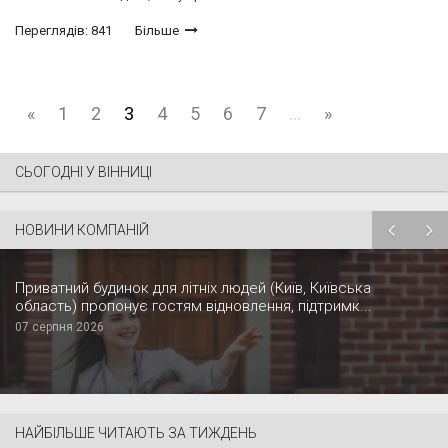
Переглядів: 841
Більше
«
1
2
3
4
5
6
7
...
»
СЬОГОДНІ У ВІННИЦІ
НОВИНИ КОМПАНІЙ
Приватний будинок для літніх людей (Київ, Київська
область) пропонує гостям відновлення, підтримк...
07 серпня 2026
НАЙБІЛЬШЕ ЧИТАЮТЬ ЗА ТИЖДЕНЬ