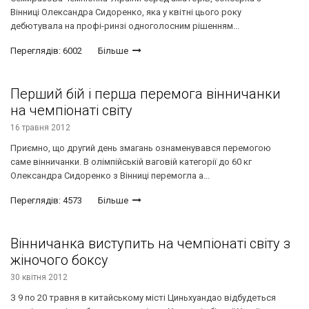
Вінниці Олександра Сидоренко, яка у квітні цього року
дебютувала на профі-ринзі одноголосним рішенням...
Переглядів: 6002
Більше
Перший бій і перша перемога вінничанки
на чемпіонаті світу
16 травня 2012
Приємно, що другий день змагань ознаменувався перемогою
саме вінничанки. В олімпійській ваговій категорії до 60 кг
Олександра Сидоренко з Вінниці перемогла а...
Переглядів: 4573
Більше
Вінничанка виступить на чемпіонаті світу з
жіночого боксу
30 квітня 2012
З 9 по 20 травня в китайському місті Циньхуандао відбудеться