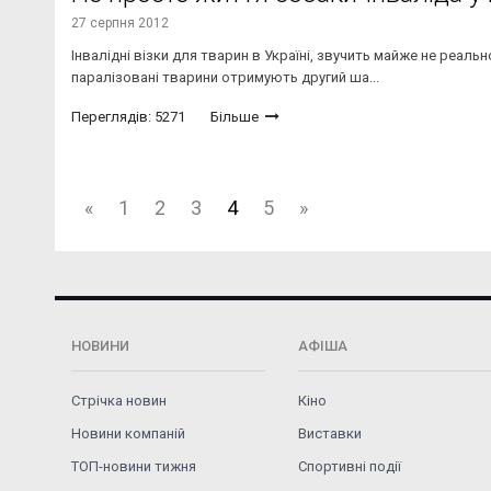
27 серпня 2012
Інвалідні візки для тварин в Україні, звучить майже не реаль
паралізовані тварини отримують другий ша...
Переглядів: 5271
Більше
«
1
2
3
4
5
»
НОВИНИ
АФІША
Стрічка новин
Кіно
Новини компаній
Виставки
ТОП-новини тижня
Спортивні події