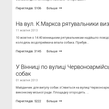
Переглядів: 5106
Більше
На вул. К.Маркса рятувальники ви
11 жовтня 2013
10 жовтня о 14:40 вінницьким рятувальникам надійшло повідо
колодязь водоприймача впала собака. Прибув...
Переглядів: 3145
Більше
У Вінниці по вулиці Червоноармійс
собак
01 жовтня 2013
Майданчик для вигулу собак з\'явиться на вулиці Червоноармі
виконкому міської ради. Площадку огородять. ...
Переглядів: 5222
Більше