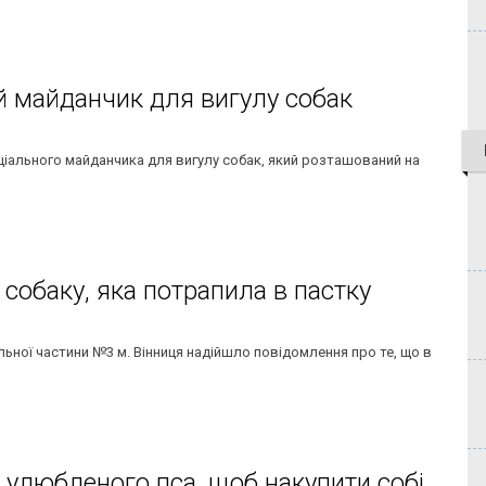
ий майданчик для вигулу собак
іального майданчика для вигулу собак, який розташований на
собаку, яка потрапила в пастку
льної частини №3 м. Вінниця надійшло повідомлення про те, що в
о улюбленого пса, щоб накупити собі