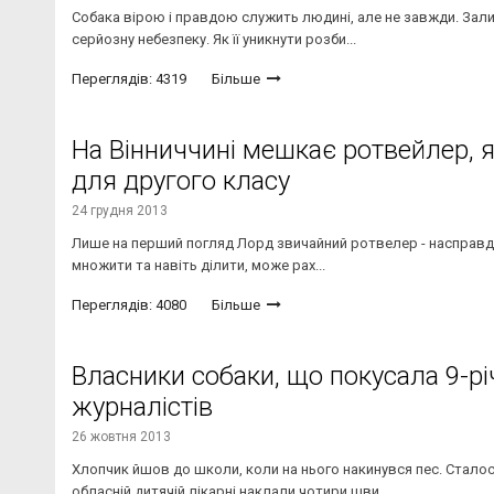
Собака вірою і правдою служить людині, але не завжди. Зали
серйозну небезпеку. Як її уникнути розби...
Переглядів: 4319
Більше
На Вінниччині мешкає ротвейлер, я
для другого класу
24 грудня 2013
Лише на перший погляд Лорд звичайний ротвелер - насправді ц
множити та навіть ділити, може рах...
Переглядів: 4080
Більше
Власники собаки, що покусала 9-рі
журналістів
26 жовтня 2013
Хлопчик йшов до школи, коли на нього накинувся пес. Сталос
обласній дитячій лікарні наклали чотири шви...