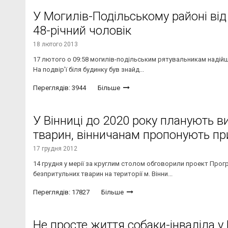
У Могилів-Подільському районі від 
48-річний чоловік
18 лютого 2013
17 лютого о 09:58 могилів-подільським рятувальникам надійшл
На подвір’ї біля будинку був знайд...
Переглядів: 3944
Більше
У Вінниці до 2020 року планують 
тварин, вінничанам пропонують пр
17 грудня 2012
14 грудня у мерії за круглим столом обговорили проект Прог
безпритульних тварин на території м. Вінни...
Переглядів: 17827
Більше
Не просте життя собаки-інваліда у