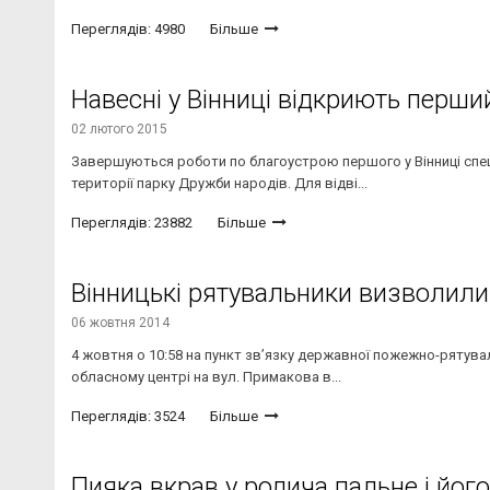
Переглядів: 4980
Більше
Навесні у Вінниці відкриють перш
02 лютого 2015
Завершуються роботи по благоустрою першого у Вінниці спец
території парку Дружби народів. Для відві...
Переглядів: 23882
Більше
Вінницькі рятувальники визволили 
06 жовтня 2014
4 жовтня о 10:58 на пункт зв’язку державної пожежно-рятува
обласному центрі на вул. Примакова в...
Переглядів: 3524
Більше
Пияка вкрав у родича пальне і йог