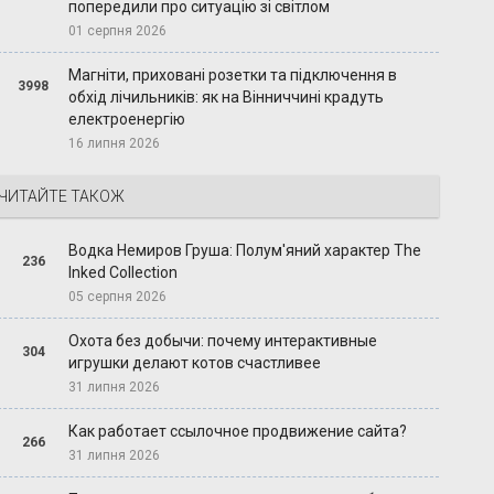
попередили про ситуацію зі світлом
01 серпня 2026
Магніти, приховані розетки та підключення в
3998
обхід лічильників: як на Вінниччині крадуть
електроенергію
16 липня 2026
ЧИТАЙТЕ ТАКОЖ
Водка Немиров Груша: Полум'яний характер The
236
Inked Collection
05 серпня 2026
Охота без добычи: почему интерактивные
304
игрушки делают котов счастливее
31 липня 2026
Как работает ссылочное продвижение сайта?
266
31 липня 2026