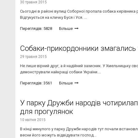
30 травня 2015
Сьогодні в районі вулиці Соборної пропала собака керівника
Відгукується на кличку Буся і Уся. ...
Переглядів: 5828
Більше
Собаки-прикордонники змагались у
29 травня 2015
Не лише вірний друг, а й надійний захисник. У Хмельницьку с
демонстрували найкращі собаки України....
Переглядів: 3561
Більше
У парку Дружби народів чотирилап
для прогулянок
10 квітня 2015
В кінці минулого у парку Дружби народів тут почали встановл
весни його можуть відвідувати господ...