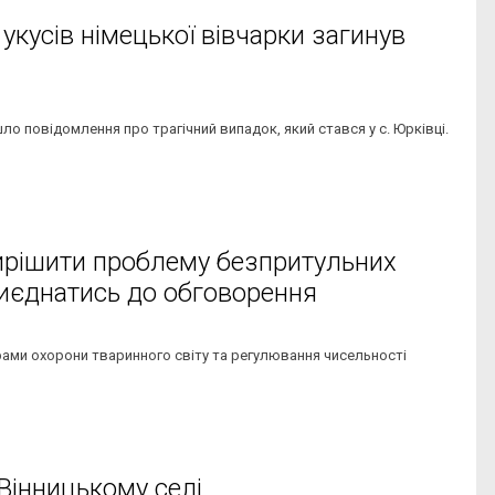
укусів німецької вівчарки загинув
о повідомлення про трагічний випадок, який стався у с. Юрківці.
вирішити проблему безпритульних
иєднатись до обговорення
рами охорони тваринного світу та регулювання чисельності
 Вінницькому селі