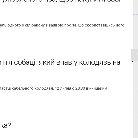
тель одного з сіл району з заявою про те, що скориставшись його
тя собаці, який впав у колодязь на
 пастці кабельного колодязя. 12 липня о 20:33 вінницьким
ака?