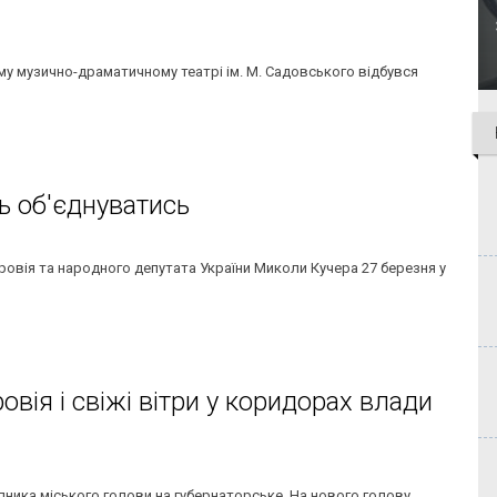
му музично-драматичному театрі ім. М. Садовського відбувся
ь об'єднуватись
оровія та народного депутата України Миколи Кучера 27 березня у
вія і свіжі вітри у коридорах влади
пника міського голови на губернаторське. На нового голову