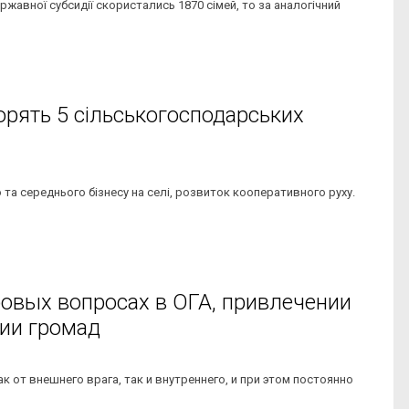
жавної субсидії скористались 1870 сімей, то за аналогічний
орять 5 сільськогосподарських
та середнього бізнесу на селі, розвиток кооперативного руху.
ровых вопросах в ОГА, привлечении
нии громад
 от внешнего врага, так и внутреннего, и при этом постоянно