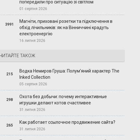
попередили про ситуацію зі світлом
01 серпня 2026
Магніти, приховані розетки та підключення в
3991
обхід лічильників: як на Вінниччині крадуть
електроенергію
16 липня 2026
ЧИТАЙТЕ ТАКОЖ
Водка Немиров Груша: Полум'яний характер The
215
Inked Collection
05 серпня 2026
Охота без добычи: почему интерактивные
298
игрушки делают котов счастливее
31 липня 2026
Как работает ссылочное продвижение сайта?
265
31 липня 2026