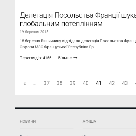
Делегація Посольства Франції шукал
глобальним потеплінням
19 березня 2015
18 березня Вінниччину відвідала делегація Посольства Франці
Європи МЗС Французької Республіки Ер...
Переглядів: 4155
Більше
«
...
37
38
39
40
41
42
43
НОВИНИ
АФІША