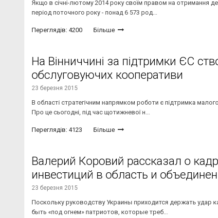
Якщо в січні-лютому 2014 року своїм правом на отримання дер
період поточного року - понад 6 573 род...
Переглядів: 4200
Більше
На Вінниччині за підтримки ЄС ств
обслуговуючих кооперативи
23 березня 2015
В області стратегічним напрямком роботи є підтримка малого 
Про це сьогодні, під час щотижневої н...
Переглядів: 4123
Більше
Валерий Коровий рассказал о кад
инвестиций в область и объедине
23 березня 2015
Поскольку руководству Украины приходится держать удар как
быть «под огнем» патриотов, которые треб...