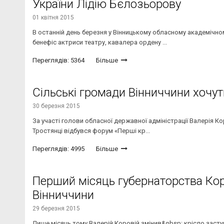
України Лідію Бєлозьорову
01 квітня 2015
В останній день березня у Вінницькому обласному академічно
бенефіс актриси театру, кавалера ордену ...
Переглядів: 5364
Більше
Сільські громади Вінниччини хочут
30 березня 2015
За участі голови обласної державної адміністрації Валерія К
Тростянці відбувся форум «Перші кр...
Переглядів: 4995
Більше
Перший місяць губернаторства Коро
Вінниччини
29 березня 2015
Лише місяць тому Валерій Коровій змінив&nbsp; крісло засту