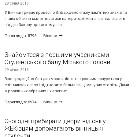
28 січня 2016
У Вінниці триває процес по &nbsp;демонтажу пам'ятних знаків та
інших об'єктів малої пластики на території міста, які підлягають
під дію Закону про декомуніза...
Переглядів: 5795
Більше
Знайомтеся з першими учасниками
Студентського балу Міського голови!
29 січня 2013
Вже традиційно бал дав можливість танцюючим зануритися у
світ минулих епох і відтворити бальні танці минулих століть. Дами
в розкішних вбраннях і їх елегант...
Переглядів: 6974
Більше
Сьогодні прибирати двори від снігу
ЖЕКівцям допомагають вінницькі
студенти