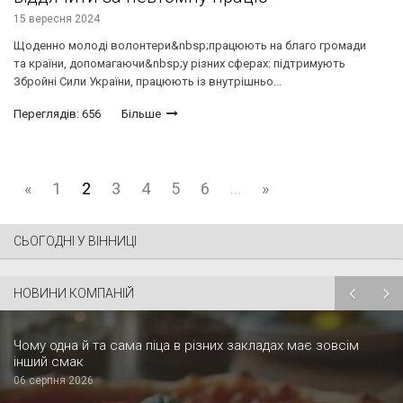
15 вересня 2024
Щоденно молоді волонтери&nbsp;працюють на благо громади
та країни, допомагаючи&nbsp;у різних сферах: підтримують
Збройні Сили України, працюють із внутрішньо...
Переглядів: 656
Більше
«
1
2
3
4
5
6
...
»
СЬОГОДНІ У ВІННИЦІ
НОВИНИ КОМПАНІЙ
Чому одна й та сама піца в різних закладах має зовсім
інший смак
06 серпня 2026