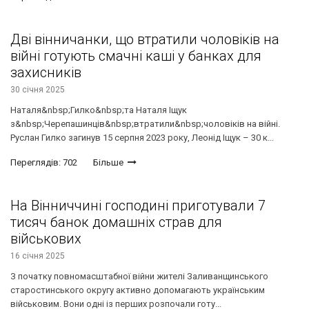
Дві вінничанки, що втратили чоловіків на
війні готують смачні каші у банках для
захисників
30 січня 2025
Наталя&nbsp;Гилко&nbsp;та Наталя Іщук
з&nbsp;Черепашинців&nbsp;втратили&nbsp;чоловіків на війні.
Руслан Гилко загинув 15 серпня 2023 року, Леонід Іщук – 30 к...
Переглядів: 702
Більше
На Вінниччині господині приготували 7
тисяч банок домашніх страв для
військових
16 січня 2025
З початку повномасштабної війни жителі Заливанщинського
старостинського округу активно допомагають українським
військовим. Вони одні із перших розпочали готу...