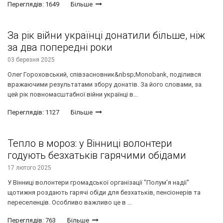
Переглядів: 1649
Більше
За рік війни українці донатили більше, ніж
за два попередні роки
03 березня 2025
Олег Гороховський, співзасновник&nbsp;Monobank, поділився
вражаючими результатами збору донатів. За його словами, за
цей рік повномасштабної війни українці в...
Переглядів: 1127
Більше
Тепло в мороз: у Вінниці волонтери
годують безхатьків гарячими обідами
17 лютого 2025
У Вінниці волонтери громадської організації "Полум'я надії"
щотижня роздають гарячі обіди для безхатьків, пенсіонерів та
переселенців. Особливо важливо це в ...
Переглядів: 763
Більше