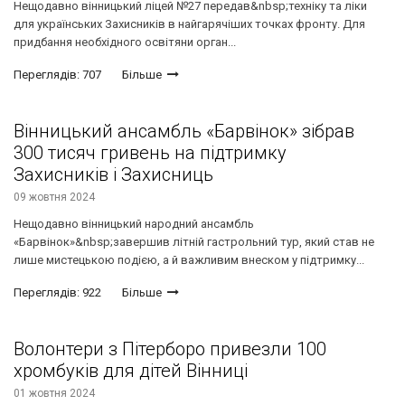
Нещодавно вінницький ліцей №27 передав&nbsp;техніку та ліки
для українських Захисників в найгарячіших точках фронту. Для
придбання необхідного освітяни орган...
Переглядів: 707
Більше
Вінницький ансамбль «Барвінок» зібрав
300 тисяч гривень на підтримку
Захисників і Захисниць
09 жовтня 2024
Нещодавно вінницький народний ансамбль
«Барвінок»&nbsp;завершив літній гастрольний тур, який став не
лише мистецькою подією, а й важливим внеском у підтримку...
Переглядів: 922
Більше
Волонтери з Пітерборо привезли 100
хромбуків для дітей Вінниці
01 жовтня 2024