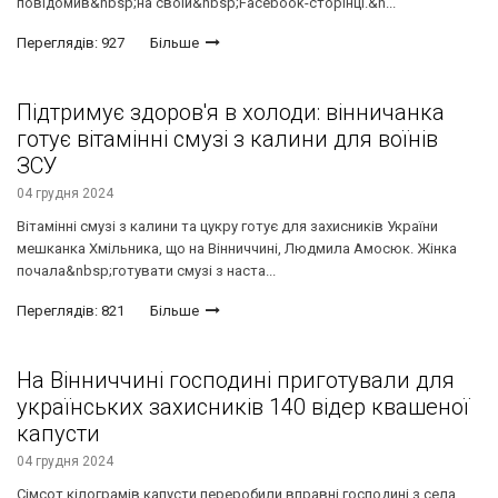
повідомив&nbsp;на своїй&nbsp;Facebook-сторінці.&n...
Переглядів: 927
Більше
Підтримує здоров'я в холоди: вінничанка
готує вітамінні смузі з калини для воїнів
ЗСУ
04 грудня 2024
Вітамінні смузі з калини та цукру готує для захисників України
мешканка Хмільника, що на Вінниччині, Людмила Амосюк. Жінка
почала&nbsp;готувати смузі з наста...
Переглядів: 821
Більше
На Вінниччині господині приготували для
українських захисників 140 відер квашеної
капусти
04 грудня 2024
Сімсот кілограмів капусти переробили вправні господині з села