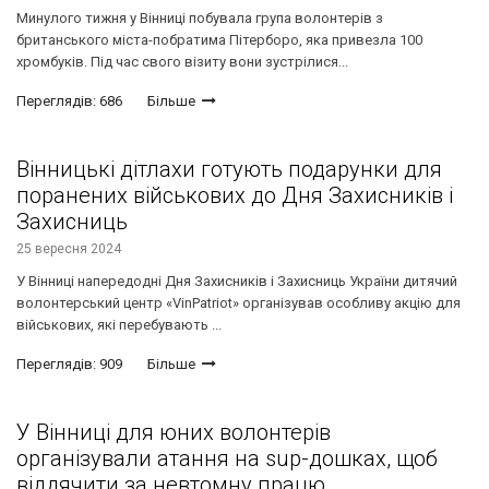
Минулого тижня у Вінниці побувала група волонтерів з
британського міста-побратима Пітерборо, яка привезла 100
хромбуків. Під час свого візиту вони зустрілися...
Переглядів: 686
Більше
Вінницькі дітлахи готують подарунки для
поранених військових до Дня Захисників і
Захисниць
25 вересня 2024
У Вінниці напередодні Дня Захисників і Захисниць України дитячий
волонтерський центр «VinPatriot» організував особливу акцію для
військових, які перебувають ...
Переглядів: 909
Більше
У Вінниці для юних волонтерів
організували атання на sup-дошках, щоб
віддячити за невтомну працю