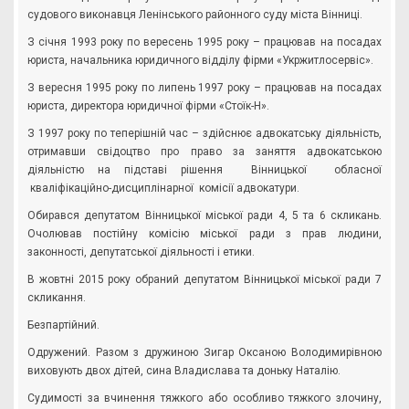
судового виконавця Ленінського районного суду міста Вінниці.
З січня 1993 року по вересень 1995 року – працював на посадах
юриста, начальника юридичного відділу фірми «Укржитлосервіс».
З вересня 1995 року по липень 1997 року – працював на посадах
юриста, директора юридичної фірми «Стоїк-Н».
З 1997 року по теперішній час – здійснює адвокатську діяльність,
отримавши свідоцтво про право за заняття адвокатською
діяльністю на підставі рішення Вінницької обласної
кваліфікаційно-дисциплінарної комісії адвокатури.
Обирався депутатом Вінницької міської ради 4, 5 та 6 скликань.
Очолював постійну комісію міської ради з прав людини,
законності, депутатської діяльності і етики.
В жовтні 2015 року обраний депутатом Вінницької міської ради 7
скликання.
Безпартійний.
Одружений. Разом з дружиною Зигар Оксаною Володимирівною
виховують двох дітей, сина Владислава та доньку Наталію.
Судимості за вчинення тяжкого або особливо тяжкого злочину,