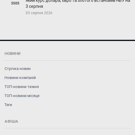
Який курс долара, євро та злотого встановив НБУ на
3505
3 серпня
03 серпня 2026
НОВИНИ
Стрічка новин
Новини компаній
ТОП-новини тижня
ТОП-новини місяця
Теги
АФІША