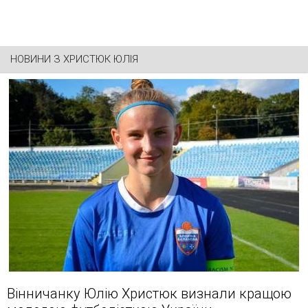
НОВИНИ З
ХРИСТЮК ЮЛІЯ
Вінничанку Юлію Христюк визнали кращою