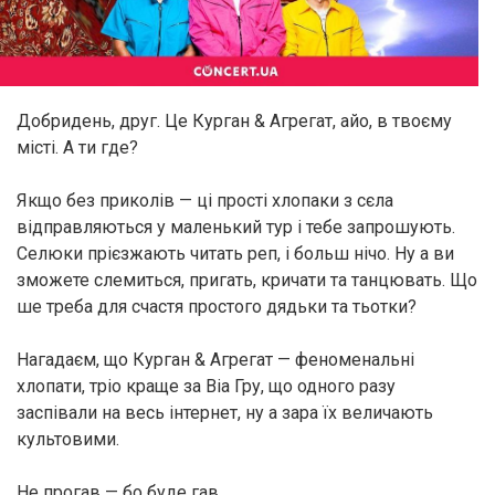
Добридень, друг. Це Курган & Агрегат, айо, в твоєму
місті. А ти где?
Якщо без приколів — ці прості хлопаки з сєла
відправляються у маленький тур і тебе запрошують.
Селюки прієзжають читать реп, і больш нічо. Ну а ви
зможете слемиться, пригать, кричати та танцювать. Що
ше треба для счастя простого дядьки та тьотки?
Нагадаєм, що Курган & Агрегат — феноменальні
хлопати, тріо краще за Віа Гру, що одного разу
заспівали на весь інтернет, ну а зара їх величають
культовими.
Не прогав — бо буде гав.