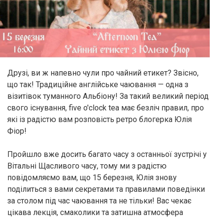
Друзі, ви ж напевно чули про чайний етикет? Звісно,
що так! Традиційне англійське чаювання — одна з
візитівок туманного Альбіону! За такий великий період
свого існування, five o'clock tea має безліч правил, про
які із радістю вам розповість ретро блогерка Юлія
Фіор!
Пройшло вже досить багато часу з останньої зустрічі у
Вітальні Щасливого часу, тому ми з радістю
повідомляємо вам, що 15 березня, Юлія знову
поділиться з вами секретами та правилами поведінки
за столом під час чаювання та не тільки! Вас чекає
цікава лекція, смаколики та затишна атмосфера