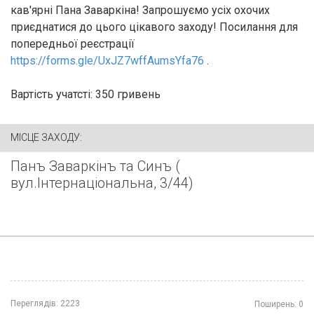
кав'ярні Пана Заваркіна! Запрошуємо усіх охочих
приєднатися до цього цікавого заходу! Посилання для
попередньої реєстрації
https://forms.gle/UxJZ7wffAumsYfa76
.
Вартість учатсті: 350 гривень
МІСЦЕ ЗАХОДУ:
Панъ Заваркiнъ та Синъ (
вул.Інтернаціональна, 3/44)
Переглядів:
2223
Поширень:
0