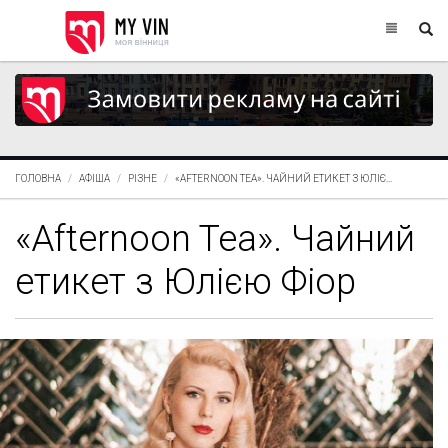
ГОЛОВНА
АФІША
РІЗНЕ
«AFTERNOON TEA». ЧАЙНИЙ ЕТИКЕТ З ЮЛІЄ...
«Afternoon Tea». Чайний
етикет з Юлією Фіор