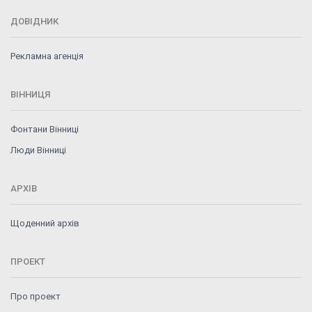
ДОВІДНИК
Рекламна агенція
ВІННИЦЯ
Фонтани Вінниці
Люди Вінниці
АРХІВ
Щоденний архів
ПРОЕКТ
Про проект