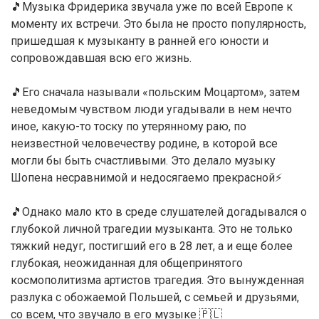
🎵Музыка Фридерика звучала уже по всей Европе к
моменту их встречи. Это была не просто популярность,
пришедшая к музыканту в ранней его юности и
сопровождавшая всю его жизнь.
🎵Его сначала называли «польским Моцартом», затем
неведомым чувством люди угадывали в нем нечто
иное, какую-то тоску по утерянному раю, по
неизвестной человечеству родине, в которой все
могли бы быть счастливыми. Это делало музыку
Шопена несравнимой и недосягаемо прекрасной⚡️
🎵Однако мало кто в среде слушателей догадывался о
глубокой личной трагедии музыканта. Это не только
тяжкий недуг, постигший его в 28 лет, а и еще более
глубокая, неожиданная для общепринятого
космополитизма артистов трагедия. Это вынужденная
разлука с обожаемой Польшей, с семьей и друзьями,
со всем, что звучало в его музыке 🇵🇱