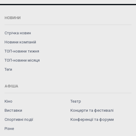
НОВИНИ
Стрічка новин
Новини компаній
ТОП-новини тижня
ТОП-новини місяця
Теги
АФІША
Кіно
Театр
Виставки
Концерти та фестивалі
Спортивні події
Конференції та форуми
Різне