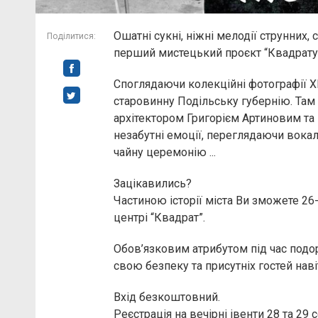
Ошатні сукні, ніжні мелодії струнних,
Поділитися:
перший мистецький проєкт “Квадрату
Споглядаючи колекційні фотографії Х
старовинну Подільську губернію. Там 
архітектором Григорієм Артиновим 
незабутні емоції, переглядаючи вокал
чайну церемонію ...
Зацікавились?
Частиною історії міста Ви зможете 26
центрі “Квадрат”.
Обов’язковим атрибутом під час подор
свою безпеку та присутніх гостей навіть
Вхід безкоштовний.
Реєстрація на вечірні івенти 28 та 29 