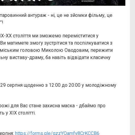
 старовинний антураж - ні, це не зйомки фільму, це
”!
ІХ-ХХ століття ми зможемо переміститися у
Ви матимете змогу зустрітися та поспілкуватися з
та міським головою Миколою Оводовим, пережити
ьну виставу-драму, ба навіть відвідати класичну
-29 серпня щоденно з 12:00 до 20:00 у молодіжному
ожі для Вас стане захисна маска - дбаймо про
 у ХІХ столітті.
серпня:
https://forms.gle/gzzYQamfy8CrKCCB6