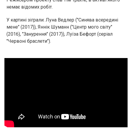
немає відомих робіт.
У картині зіграли: Луна Ведлер ("Синява всередині
мене" (2017)), Яннік Шуманн ("Центр мого світу"
(2016), "Занурення" (2017)), Луїза Бефорт (серіал
"Червоні браслети").