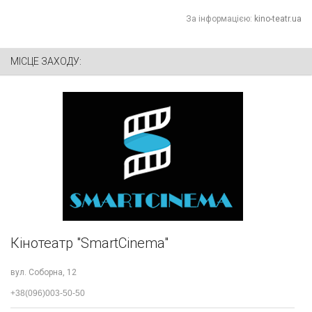
За інформацією:
kino-teatr.ua
МІСЦЕ ЗАХОДУ:
Кінотеатр "SmartCinema"
вул. Соборна, 12
+38(096)003-50-50