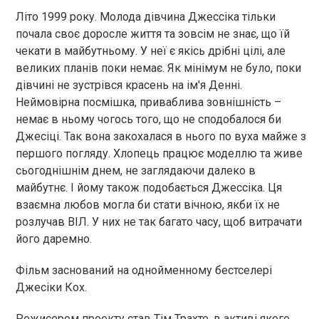
Літо 1999 року. Молода дівчина Джессіка тільки
почала своє доросле життя та зовсім не знає, що їй
чекати в майбутньому. У неї є якісь дрібні цілі, але
великих планів поки немає. Як мінімум не було, поки
дівчині не зустрівся красень на ім'я Денні.
Неймовірна посмішка, приваблива зовнішність –
немає в ньому чогось того, що не сподобалося би
Джесіці. Так вона закохалася в нього по вуха майже з
першого погляду. Хлопець працює моделлю та живе
сьогоднішнім днем, не заглядаючи далеко в
майбутнє. І йому також подобається Джессіка. Ця
взаємна любов могла би стати вічною, якби їх не
розлучав ВІЛ. У них не так багато часу, щоб витрачати
його даремно.
Фільм заснований на однойменному бестселері
Джесіки Кох.
Режисером проекту став Тім Трахте, в активі якого