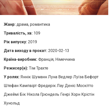
Жанр:
драма, романтика
Тривалість, хв:
109
Рік випуску:
2019
Дата виходу в прокат:
2020-02-13
Країна-виробник:
Франція, Німеччина
Режисер(и):
Тім Трахте
У ролях:
Яннік Шуманн Луна Ведлер Луїза Бефорт
Штефан Кампвірт Фредерік Лау Деніс Москітто
Джеймі Бік Нікола Грюндель Генрі Хорн Крістін
Хунольд